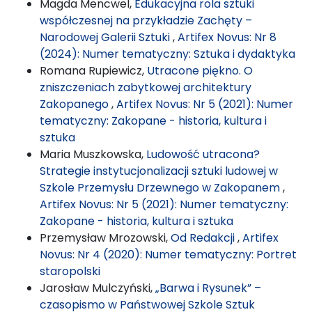
Magda Mencwel,
Edukacyjna rola sztuki
współczesnej na przykładzie Zachęty –
Narodowej Galerii Sztuki
,
Artifex Novus: Nr 8
(2024): Numer tematyczny: Sztuka i dydaktyka
Romana Rupiewicz,
Utracone piękno. O
zniszczeniach zabytkowej architektury
Zakopanego
,
Artifex Novus: Nr 5 (2021): Numer
tematyczny: Zakopane - historia, kultura i
sztuka
Maria Muszkowska,
Ludowość utracona?
Strategie instytucjonalizacji sztuki ludowej w
Szkole Przemysłu Drzewnego w Zakopanem
,
Artifex Novus: Nr 5 (2021): Numer tematyczny:
Zakopane - historia, kultura i sztuka
Przemysław Mrozowski,
Od Redakcji
,
Artifex
Novus: Nr 4 (2020): Numer tematyczny: Portret
staropolski
Jarosław Mulczyński,
„Barwa i Rysunek” –
czasopismo w Państwowej Szkole Sztuk