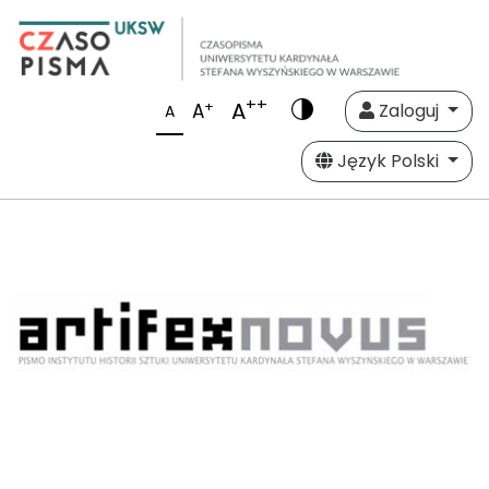
++
A
+
A
Zaloguj
A
Język Polski