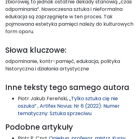
zbiorowej, to jednak ostatnie dekady stanowią „czas
odpominania”. Nowoczesna sztuka i nieformalna
edukacja są zaprzęgnięte w ten proces. Tak
pojmowana estetyka pamięci należy do kulturowych
form oporu.
Słowa kluczowe:
odpominanie, kontr-pamięć, edukacja, polityka
historyczna i działania artystyczne
Inne teksty tego samego autora
Piotr Jakub Fereński,
„Tylko sztuka cię nie
oszuka”
,
Artifex Novus: Nr 6 (2022): Numer
tematyczny: Sztuka sprzeciwu
Podobne artykuły
Piotr P. Czyż,
Opiekun, profesor, mistrz. Kursy