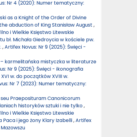
vus: Nr 4 (2020): Numer tematyczny:
ski as a Knight of the Order of Divine
the abduction of King Stanisław August
,
lno i Wielkie Księstwo Litewskie
u bł. Michała Giedroycia w kościele pw.
.
,
Artifex Novus: Nr 9 (2025): Święci -
 – karmelitańska mistyczka w literaturze
us: Nr 9 (2025): Święci - ikonografia
XVI w. do początków XVIII w.
ovus: Nr 7 (2023): Numer tematyczny:
m seu Praeposituram Canonicorum
iach historyków sztuki i nie tylko
,
lno i Wielkie Księstwo Litewskie
Paca i jego żony Klary Izabelli
,
Artifex
a Mazowszu