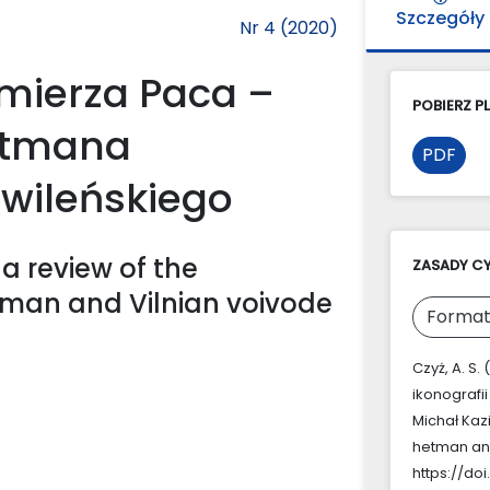
Szczegóły
Nr 4 (2020)
imierza Paca –
POBIERZ PL
hetmana
PDF
 wileńskiego
 a review of the
ZASADY C
tman and Vilnian voivode
Format
Czyż, A. S
ikonografi
Michał Kaz
hetman and
https://doi