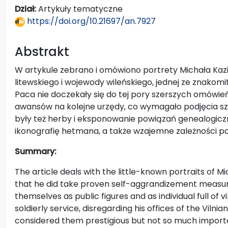
Dział:
Artykuły tematyczne
https://doi.org/10.21697/an.7927
Abstrakt
W artykule zebrano i omówiono portrety Michała Kaz
litewskiego i wojewody wileńskiego, jednej ze znakom
Paca nie doczekały się do tej pory szerszych omówień
awansów na kolejne urzędy, co wymagało podjęcia sze
były też herby i eksponowanie powiązań genealogic
ikonografię hetmana, a także wzajemne zależności p
Summary:
The article deals with the little-known portraits of 
that he did take proven self-aggrandizement measur
themselves as public figures and as individual full of
soldierly service, disregarding his offices of the Viln
considered them prestigious but not so much importa