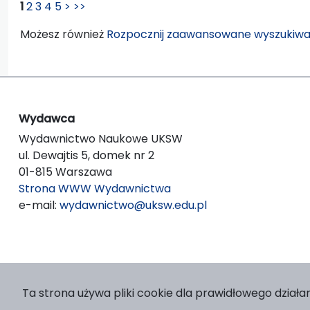
1
2
3
4
5
>
>>
Możesz również
Rozpocznij zaawansowane wyszukiwa
Wydawca
Wydawnictwo Naukowe UKSW
ul. Dewajtis 5, domek nr 2
01-815 Warszawa
Strona WWW Wydawnictwa
e-mail:
wydawnictwo@uksw.edu.pl
Ta strona używa pliki cookie dla prawidłowego działan