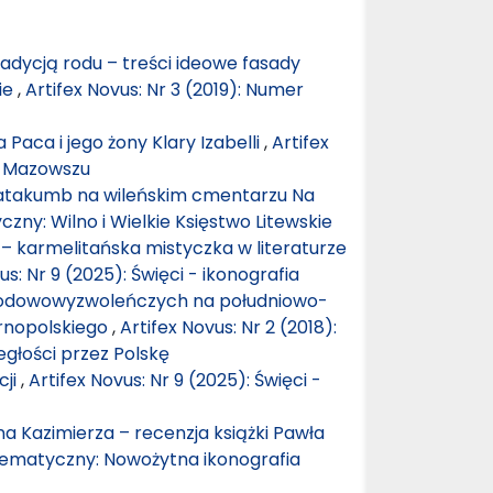
adycją rodu – treści ideowe fasady
ie
,
Artifex Novus: Nr 3 (2019): Numer
Paca i jego żony Klary Izabelli
,
Artifex
a Mazowszu
katakumb na wileńskim cmentarzu Na
zny: Wilno i Wielkie Księstwo Litewskie
 – karmelitańska mistyczka w literaturze
us: Nr 9 (2025): Święci - ikonografia
rodowowyzwoleńczych na południowo-
rnopolskiego
,
Artifex Novus: Nr 2 (2018):
głości przez Polskę
cji
,
Artifex Novus: Nr 9 (2025): Święci -
 Kazimierza – recenzja książki Pawła
 tematyczny: Nowożytna ikonografia