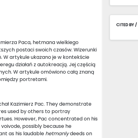
CITED BY /
imierza Paca, hetmana wielkiego
itszych postaci swoich czasów. Wizerunki
. W artykule ukazano je w kontekście
regu działań z autokreacją. Jej częścią
znych. W artykule omówiono całą znaną
omiędzy portretami.
Michał Kazimierz Pac. They demonstrate
es used by others to portray
 virtues. However, Pac concentrated on his
ian voivode, possibly because he
nt as his laudable
hetmanly
deeds on