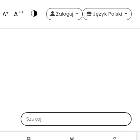
++
A
+
A
Zaloguj
Język Polski