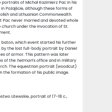
e portraits of Michał Kazimierz Pac in his
in Pożajście, although these forms of
Polish and Lithuanian Commonwealth.
hat Pac never married and devoted whole
he church under the invocation of St.
ument.
d baton, which event started his further
y the lost full-body portrait by Daniel
es of armor. This pattern was later
es of the
hetman
’s office and in military
urch. The equestrian portrait (woodcut)
n the formation of his public image.
stwo Litewskie, portrait of 17–18 c.,