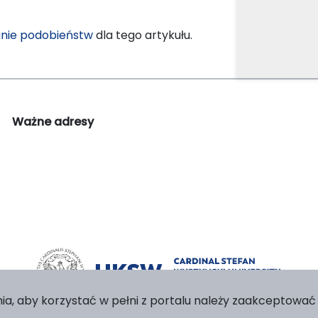
nie podobieństw
dla tego artykułu.
Ważne adresy
ia, aby korzystać w pełni z portalu należy zaakceptować p