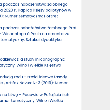
 podczas nabożeństwa żałobnego
a 2020 r., kaplica księży pallotynów w
20): Numer tematyczny: Portret
 podczas nabożeństwa żałobnego Prof.
św. Wincentego à Paulo na cmentarzu
r tematyczny: Sztuka i dydaktyka
odkiewicz: a study in iconographic
tyczny: Wilno i Wielkie Księstwo
adycją rodu – treści ideowe fasady
ie
,
Artifex Novus: Nr 3 (2019): Numer
na Litwę – Pacowie w Pożajściu i ich
 Numer tematyczny: Wilno i Wielkie