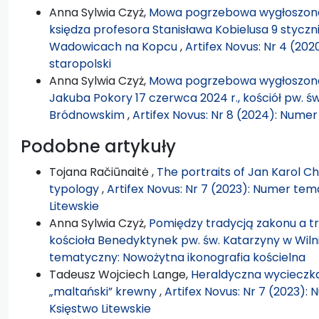
Anna Sylwia Czyż,
Mowa pogrzebowa wygłoszona
księdza profesora Stanisława Kobielusa 9 styczni
Wadowicach na Kopcu
,
Artifex Novus: Nr 4 (20
staropolski
Anna Sylwia Czyż,
Mowa pogrzebowa wygłoszona
Jakuba Pokory 17 czerwca 2024 r., kościół pw. 
Bródnowskim
,
Artifex Novus: Nr 8 (2024): Nume
Podobne artykuły
Tojana Račiūnaitė ,
The portraits of Jan Karol Ch
typology
,
Artifex Novus: Nr 7 (2023): Numer tema
Litewskie
Anna Sylwia Czyż,
Pomiędzy tradycją zakonu a tr
kościoła Benedyktynek pw. św. Katarzyny w Wiln
tematyczny: Nowożytna ikonografia kościelna
Tadeusz Wojciech Lange,
Heraldyczna wycieczka 
„maltański” krewny
,
Artifex Novus: Nr 7 (2023):
Księstwo Litewskie