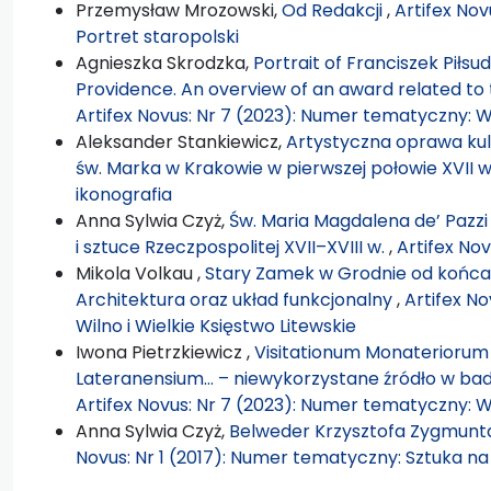
Przemysław Mrozowski,
Od Redakcji
,
Artifex No
Portret staropolski
Agnieszka Skrodzka,
Portrait of Franciszek Piłsud
Providence. An overview of an award related to 
Artifex Novus: Nr 7 (2023): Numer tematyczny: Wi
Aleksander Stankiewicz,
Artystyczna oprawa kult
św. Marka w Krakowie w pierwszej połowie XVII w
ikonografia
Anna Sylwia Czyż,
Św. Maria Magdalena de’ Pazzi
i sztuce Rzeczpospolitej XVII–XVIII w.
,
Artifex Nov
Mikola Volkau ,
Stary Zamek w Grodnie od końca 
Architektura oraz układ funkcjonalny
,
Artifex N
Wilno i Wielkie Księstwo Litewskie
Iwona Pietrzkiewicz ,
Visitationum Monaterioru
Lateranensium… – niewykorzystane źródło w badan
Artifex Novus: Nr 7 (2023): Numer tematyczny: Wi
Anna Sylwia Czyż,
Belweder Krzysztofa Zygmunta 
Novus: Nr 1 (2017): Numer tematyczny: Sztuka n