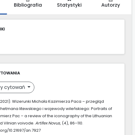
Bibliografia
Statystyki
Autorzy
IKI
YTOWANIA
y cytowań
. (2021). Wizerunki Michała Kazimierza Paca – przegląd
i hetmana litewskiego i wojewody wileńskiego: Portraits of
imierz Pac – a review of the iconography of the Lithuanian
 Vilnian voivode.
Artifex Novus
, (4), 86–110.
.org/10.21697/an.7927