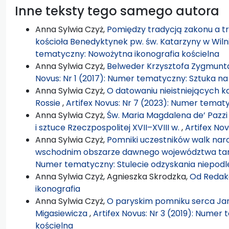
Inne teksty tego samego autora
Anna Sylwia Czyż,
Pomiędzy tradycją zakonu a tr
kościoła Benedyktynek pw. św. Katarzyny w Wiln
tematyczny: Nowożytna ikonografia kościelna
Anna Sylwia Czyż,
Belweder Krzysztofa Zygmunta 
Novus: Nr 1 (2017): Numer tematyczny: Sztuka n
Anna Sylwia Czyż,
O datowaniu nieistniejących 
Rossie
,
Artifex Novus: Nr 7 (2023): Numer tematyc
Anna Sylwia Czyż,
Św. Maria Magdalena de’ Pazzi
i sztuce Rzeczpospolitej XVII–XVIII w.
,
Artifex Nov
Anna Sylwia Czyż,
Pomniki uczestników walk na
wschodnim obszarze dawnego województwa ta
Numer tematyczny: Stulecie odzyskania niepodle
Anna Sylwia Czyż, Agnieszka Skrodzka,
Od Redak
ikonografia
Anna Sylwia Czyż,
O paryskim pomniku serca Jana
Migasiewicza
,
Artifex Novus: Nr 3 (2019): Numer
kościelna