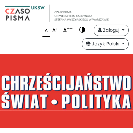
++
A
+
A
Zaloguj
A
Język Polski