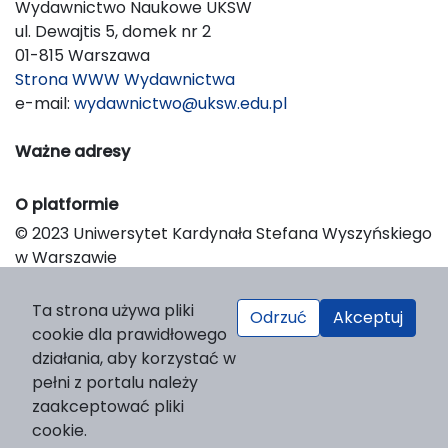
Wydawnictwo Naukowe UKSW
ul. Dewajtis 5, domek nr 2
01-815 Warszawa
Strona WWW Wydawnictwa
e-mail:
wydawnictwo@uksw.edu.pl
Ważne adresy
O platformie
© 2023 Uniwersytet Kardynała Stefana Wyszyńskiego
w Warszawie
Support & Customization by LIBCOM
Platform & Workflow by OJS/PKP
Ta strona używa pliki
Odrzuć
Akceptuj
cookie dla prawidłowego
działania, aby korzystać w
pełni z portalu należy
zaakceptować pliki
cookie.