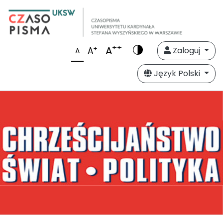
++
A
+
A
Zaloguj
A
Język Polski