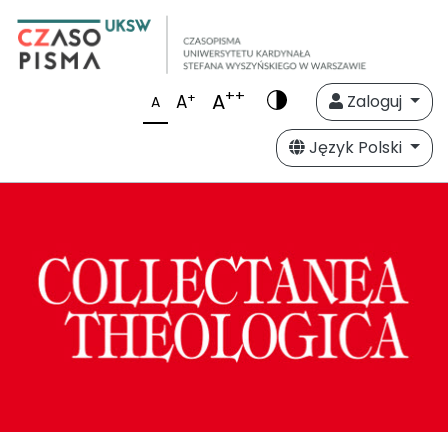
++
A
+
A
Zaloguj
A
Język Polski