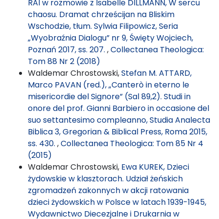
RAI w rozmowie z Isabelle DILLMANN, W sercu
chaosu. Dramat chrześcijan na Bliskim
Wschodzie, tłum. Sylwia Filipowicz, Seria
„Wyobraźnia Dialogu” nr 9, Święty Wojciech,
Poznań 2017, ss. 207.
,
Collectanea Theologica:
Tom 88 Nr 2 (2018)
Waldemar Chrostowski,
Stefan M. ATTARD,
Marco PAVAN (red.), „Canterò in eterno le
misericordie del Signore” (Sal 89,2). Studi in
onore del prof. Gianni Barbiero in occasione del
suo settantesimo compleanno, Studia Analecta
Biblica 3, Gregorian & Biblical Press, Roma 2015,
ss. 430.
,
Collectanea Theologica: Tom 85 Nr 4
(2015)
Waldemar Chrostowski,
Ewa KUREK, Dzieci
żydowskie w klasztorach. Udział żeńskich
zgromadzeń zakonnych w akcji ratowania
dzieci żydowskich w Polsce w latach 1939-1945,
Wydawnictwo Diecezjalne i Drukarnia w