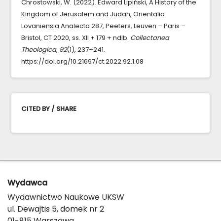
Chrostowski, W. (2022). Edward Lipiński, A History of the
Kingdom of Jerusalem and Judah, Orientalia
Lovaniensia Analecta 287, Peeters, Leuven – Paris –
Bristol, CT 2020, ss. XII + 179 + ndlb.
Collectanea
Theologica
,
92
(1), 237–241.
https://doi.org/10.21697/ct.2022.92.1.08
CITED BY / SHARE
Wydawca
Wydawnictwo Naukowe UKSW
ul. Dewajtis 5, domek nr 2
01-815 Warszawa