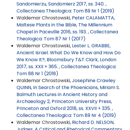
Sandomierzu, Sandomierz 2017, ss. 340.
,
Collectanea Theologica: Tom 89 Nr 1 (2019)
Waldemar Chrostowski,
Peter CALAMATTA,
Maltese Plants in the Bible, The Millennium
Chapel in Paceville 2016, ss. 193.
,
Collectanea
Theologica: Tom 87 Nr 1 (2017)
Waldemar Chrostowski,
Lester L. GRABBE,
Ancient Israel. What Do We Know and How Do
We Know It?, Bloomsbury T&T Clark, London
2017, ss. XXII + 365.
,
Collectanea Theologica:
Tom 88 Nr 1 (2018)
Waldemar Chrostowski,
Josephine Crawley
QUINN, In Search of the Phoenicians, Miriam S.
Balmuth Lectures in Ancient History and
Archaeology 2, Princeton University Press,
Princeton and Oxford 2018, ss. XXVII + 335.
,
Collectanea Theologica: Tom 89 Nr 4 (2019)
Waldemar Chrostowski,
Richard D. NELSON,
Judges. A Critical and Rhetorical Commentary,