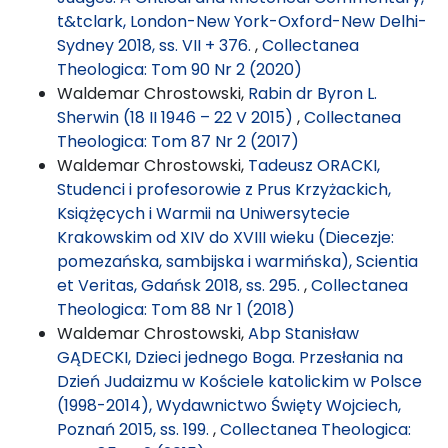
t&tclark, London-New York-Oxford-New Delhi-
Sydney 2018, ss. VII + 376.
,
Collectanea
Theologica: Tom 90 Nr 2 (2020)
Waldemar Chrostowski,
Rabin dr Byron L.
Sherwin (18 II 1946 – 22 V 2015)
,
Collectanea
Theologica: Tom 87 Nr 2 (2017)
Waldemar Chrostowski,
Tadeusz ORACKI,
Studenci i profesorowie z Prus Krzyżackich,
Książęcych i Warmii na Uniwersytecie
Krakowskim od XIV do XVIII wieku (Diecezje:
pomezańska, sambijska i warmińska), Scientia
et Veritas, Gdańsk 2018, ss. 295.
,
Collectanea
Theologica: Tom 88 Nr 1 (2018)
Waldemar Chrostowski,
Abp Stanisław
GĄDECKI, Dzieci jednego Boga. Przesłania na
Dzień Judaizmu w Kościele katolickim w Polsce
(1998-2014), Wydawnictwo Święty Wojciech,
Poznań 2015, ss. 199.
,
Collectanea Theologica: