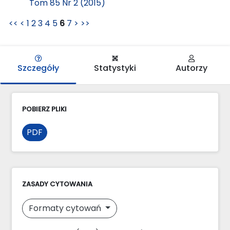
Tom 85 Nr 2 (2015)
<<
<
1
2
3
4
5
6
7
>
>>
Szczegóły
Statystyki
Autorzy
POBIERZ PLIKI
PDF
ZASADY CYTOWANIA
Formaty cytowań