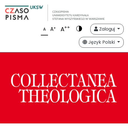
++
A
+
A
Zaloguj
A
Język Polski