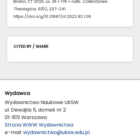
Bristol, CT 2020, ss. XII + 179 + ndlb.
Collectanea
Theologica
,
92
(1), 237–241.
https://doi.org/10.21697/ct.2022.92.1.08
CITED BY / SHARE
Wydawca
Wydawnictwo Naukowe UKSW
ul. Dewajtis 5, domek nr 2
01-815 Warszawa
Strona WWW Wydawnictwa
e-mail:
wydawnictwo@uksw.edu.pl