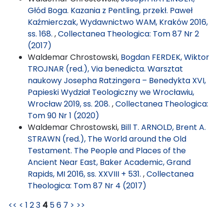
Głód Boga. Kazania z Pentling, przekł. Paweł
Kaźmierczak, Wydawnictwo WAM, Kraków 2016,
ss. 168.
,
Collectanea Theologica: Tom 87 Nr 2
(2017)
Waldemar Chrostowski,
Bogdan FERDEK, Wiktor
TROJNAR (red.), Via benedicta. Warsztat
naukowy Josepha Ratzingera – Benedykta XVI,
Papieski Wydział Teologiczny we Wrocławiu,
Wrocław 2019, ss. 208.
,
Collectanea Theologica:
Tom 90 Nr 1 (2020)
Waldemar Chrostowski,
Bill T. ARNOLD, Brent A.
STRAWN (red.), The World around the Old
Testament. The People and Places of the
Ancient Near East, Baker Academic, Grand
Rapids, MI 2016, ss. XXVIII + 531.
,
Collectanea
Theologica: Tom 87 Nr 4 (2017)
<<
<
1
2
3
4
5
6
7
>
>>