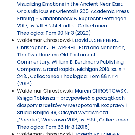
Visualizing Emotions in the Ancient Near East,
Orbis Biblicus et Orientalis 285, Academic Press
Friburg – Vandenhoeck & Ruprecht Göttingen
2017, ss. VIII + 294 + ndlb.
,
Collectanea
Theologica: Tom 90 Nr 3 (2020)
Waldemar Chrostowski,
David J. SHEPHERD,
Christopher J. H. WRIGHT, Ezra and Nehemiah,
The Two Horizons Old Testament
Commentary, William B. Eerdmans Publishing
Company, Grand Rapids, Michigan 2018, ss. X +
243.
,
Collectanea Theologica: Tom 88 Nr 4
(2018)
Waldemar Chrostowski,
Marcin CHROSTOWSKI,
Księga Tobiasza – przypowieść o początkach
diaspory Izraelitów w Mezopotamii, Rozprawy i
Studia Biblijne 49, Oficyna Wydawnicza
„Vocatio”, Warszawa 2018, ss. 599.
,
Collectanea
Theologica: Tom 88 Nr 3 (2018)
Waldemar Chrostowski,
Joseph RATZINGER,