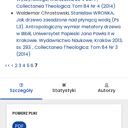
Collectanea Theologica: Tom 84 Nr 4 (2014)
Waldemar Chrostowski,
Stanisław WRONKA,
Jak drzewo zasadzone nad płynącą wodą (Ps
1,3). Antropologiczny wymiar metafory drzewa
w Biblii, Uniwersytet Papieski Jana Pawła II w
Krakowie. Wydawnictwo Naukowe, Kraków 2013,
ss. 293.
,
Collectanea Theologica: Tom 84 Nr 3
(2014)
<<
<
2
3
4
5
6
7
Szczegóły
Statystyki
Autorzy
POBIERZ PLIKI
PDF