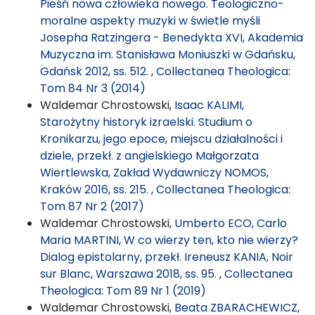
Pieśń nowa człowieka nowego. Teologiczno-
moralne aspekty muzyki w świetle myśli
Josepha Ratzingera - Benedykta XVI, Akademia
Muzyczna im. Stanisława Moniuszki w Gdańsku,
Gdańsk 2012, ss. 512.
,
Collectanea Theologica:
Tom 84 Nr 3 (2014)
Waldemar Chrostowski,
Isaac KALIMI,
Starożytny historyk izraelski. Studium o
Kronikarzu, jego epoce, miejscu działalności i
dziele, przekł. z angielskiego Małgorzata
Wiertlewska, Zakład Wydawniczy NOMOS,
Kraków 2016, ss. 215.
,
Collectanea Theologica:
Tom 87 Nr 2 (2017)
Waldemar Chrostowski,
Umberto ECO, Carlo
Maria MARTINI, W co wierzy ten, kto nie wierzy?
Dialog epistolarny, przekł. Ireneusz KANIA, Noir
sur Blanc, Warszawa 2018, ss. 95.
,
Collectanea
Theologica: Tom 89 Nr 1 (2019)
Waldemar Chrostowski,
Beata ZBARACHEWICZ,