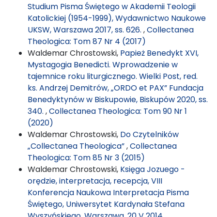
Studium Pisma Świętego w Akademii Teologii
Katolickiej (1954-1999), Wydawnictwo Naukowe
UKSW, Warszawa 2017, ss. 626.
,
Collectanea
Theologica: Tom 87 Nr 4 (2017)
Waldemar Chrostowski,
Papież Benedykt XVI,
Mystagogia Benedicti. Wprowadzenie w
tajemnice roku liturgicznego. Wielki Post, red.
ks. Andrzej Demitrów, „ORDO et PAX” Fundacja
Benedyktynów w Biskupowie, Biskupów 2020, ss.
340.
,
Collectanea Theologica: Tom 90 Nr 1
(2020)
Waldemar Chrostowski,
Do Czytelników
„Collectanea Theologica”
,
Collectanea
Theologica: Tom 85 Nr 3 (2015)
Waldemar Chrostowski,
Księga Jozuego -
orędzie, interpretacja, recepcja, VIII
Konferencja Naukowa Interpretacja Pisma
Świętego, Uniwersytet Kardynała Stefana
Wyszyńskiego, Warszawa, 20 V 2014
,