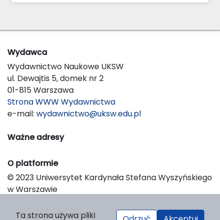
Wydawca
Wydawnictwo Naukowe UKSW
ul. Dewajtis 5, domek nr 2
01-815 Warszawa
Strona WWW Wydawnictwa
e-mail:
wydawnictwo@uksw.edu.pl
Ważne adresy
O platformie
© 2023 Uniwersytet Kardynała Stefana Wyszyńskiego
w Warszawie
Support & Customization by LIBCOM
Platform & Workflow by OJS/PKP
Ta strona używa pliki
Odrzuć
Akceptuj