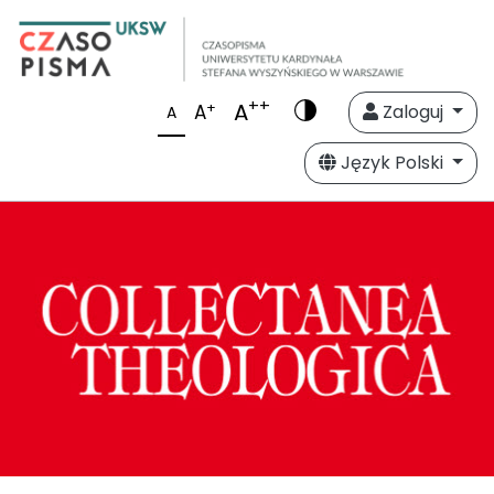
++
A
+
A
Zaloguj
A
Język Polski