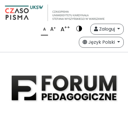
++
A
+
A
Zaloguj
A
Język Polski