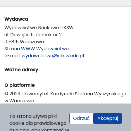
Wydawca
Wydawnictwo Naukowe UKSW
ul. Dewajtis 5, domek nr 2
01-815 Warszawa
Strona WWW Wydawnictwa
e-mail:
wydawnictwo@uksw.edu.pl
Ważne adresy
O platformie
© 2023 Uniwersytet Kardynała Stefana Wyszyńskiego
w Warszawie
Support & Customization by LIBCOM
Platform & Workflow by OJS/PKP
Ta strona używa pliki
Odrzuć
Akceptuj
cookie dla prawidłowego
działania, aby korzystać w