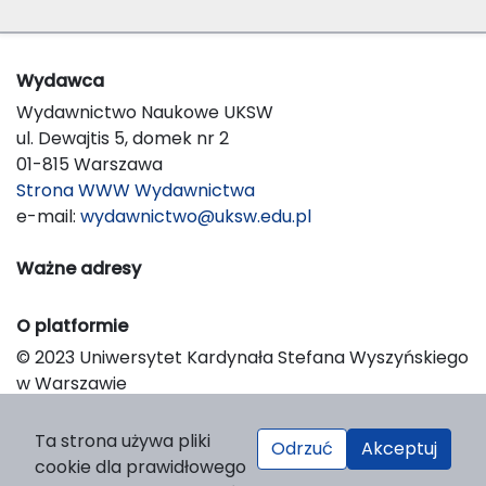
Wydawca
Wydawnictwo Naukowe UKSW
ul. Dewajtis 5, domek nr 2
01-815 Warszawa
Strona WWW Wydawnictwa
e-mail:
wydawnictwo@uksw.edu.pl
Ważne adresy
O platformie
© 2023 Uniwersytet Kardynała Stefana Wyszyńskiego
w Warszawie
Support & Customization by LIBCOM
Platform & Workflow by OJS/PKP
Ta strona używa pliki
Odrzuć
Akceptuj
cookie dla prawidłowego