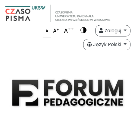
++
A
+
A
Zaloguj
A
Język Polski