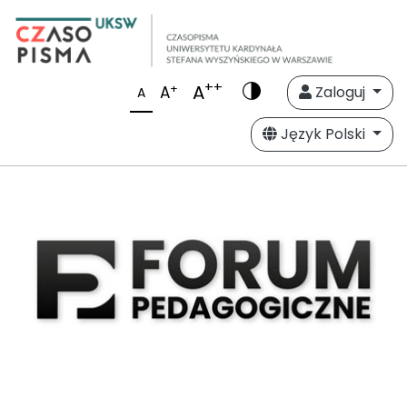
++
A
+
A
Zaloguj
A
Język Polski