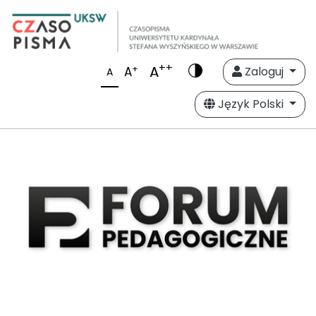
++
A
+
A
Zaloguj
A
Język Polski