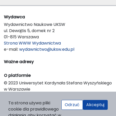
Wydawca
Wydawnictwo Naukowe UKSW
ul. Dewajtis 5, domek nr 2
01-815 Warszawa
Strona WWW Wydawnictwa
e-mail:
wydawnictwo@uksw.edu.pl
Ważne adresy
O platformie
© 2023 Uniwersytet Kardynała Stefana Wyszyńskiego
w Warszawie
Support & Customization by LIBCOM
Platform & Workflow by OJS/PKP
Ta strona używa pliki
Odrzuć
Akceptuj
cookie dla prawidłowego
działania, aby korzystać w