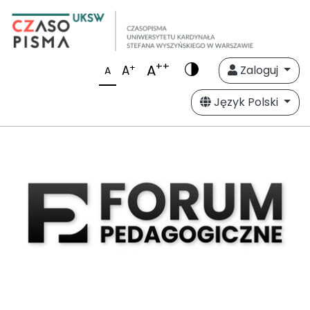
++
A
+
A
Zaloguj
A
Język Polski