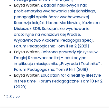
Edyta Wolter,
Z badań naukowych nad
problematyką wychowania salezjańskiego,
pedagogiki opiekuńczo-wychowawczej.
Recenzja książki: Hanna Markiewicz, Kazimierz
Misiaszek SDB, Salezjańskie wychowanie
oratoryjne na warszawskiej Pradze,
Wydawnictwo Akademii Pedagogiki Specj
,
Forum Pedagogiczne: Tom 11 Nr 2 (2021)
Edyta Wolter,
Ochrona przyrody ojczystej w
Drugiej Rzeczypospolitej – edukacyjne
implikacje miesięcznika „Przyroda i Technika”
,
Forum Pedagogiczne: Tom 9 Nr 1 (2019)
Edyta Wolter,
Education for a healthy lifestyle
in free time
,
Forum Pedagogiczne: Tom 10 Nr 2
(2020)
1
2
3
>
>>