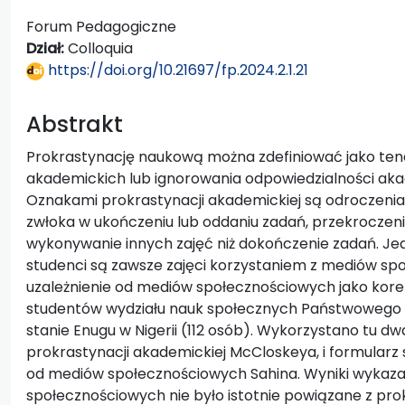
Forum Pedagogiczne
Dział:
Colloquia
https://doi.org/10.21697/fp.2024.2.1.21
Abstrakt
Prokrastynację naukową można zdefiniować jako tend
akademickich lub ignorowania odpowiedzialności akad
Oznakami prokrastynacji akademickiej są odroczenia 
zwłoka w ukończeniu lub oddaniu zadań, przekroczen
wykonywanie innych zajęć niż dokończenie zadań. J
studenci są zawsze zajęci korzystaniem z mediów sp
uzależnienie od mediów społecznościowych jako kore
studentów wydziału nauk społecznych Państwowego Un
stanie Enugu w Nigerii (112 osób). Wykorzystano tu d
prokrastynacji akademickiej McCloskeya, i formularz 
od mediów społecznościowych Sahina. Wyniki wykazał
społecznościowych nie było istotnie powiązane z pr