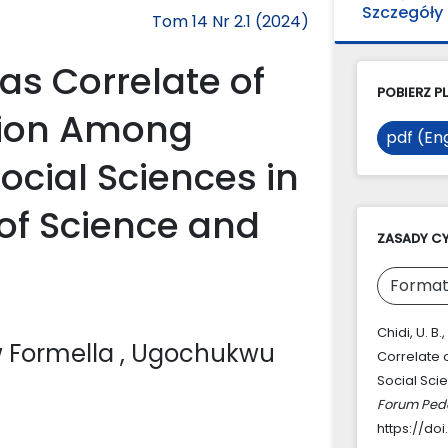
Szczegóły
Tom 14 Nr 2.1 (2024)
as Correlate of
POBIERZ PL
tion Among
pdf (Eng
Social Sciences in
 of Science and
ZASADY C
Format
Chidi, U. B
w Formella
, Ugochukwu
Correlate 
Social Sci
Forum Ped
https://doi