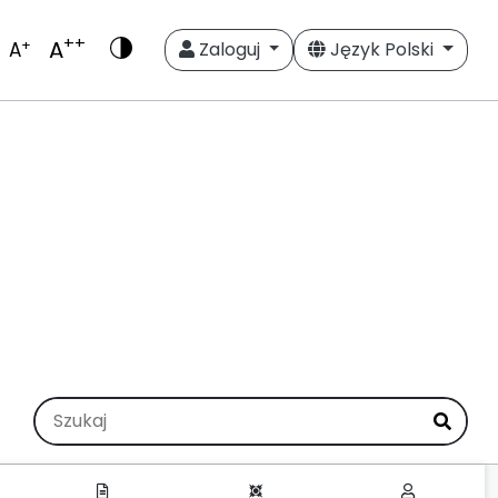
++
A
+
A
Zaloguj
Język Polski