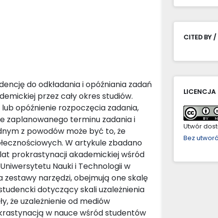
CITED BY /
encję do odkładania i opóźniania zadań
LICENCJA
emickiej przez cały okres studiów.
lub opóźnienie rozpoczęcia zadania,
ie zaplanowanego terminu zadania i
Utwór dostę
ednym z powodów może być to, że
Bez utwor
ołecznościowych. W artykule zbadano
lat prokrastynacji akademickiej wśród
iwersytetu Nauki i Technologii w
wa zestawy narzędzi, obejmują one skalę
studencki dotyczący skali uzależnienia
y, że uzależnienie od mediów
okrastynacją w nauce wśród studentów