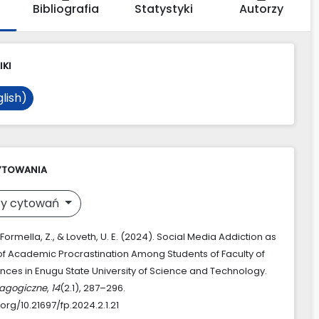
Bibliografia
Statystyki
Autorzy
IKI
lish)
YTOWANIA
y cytowań
., Formella, Z., & Loveth, U. E. (2024). Social Media Addiction as
of Academic Procrastination Among Students of Faculty of
ences in Enugu State University of Science and Technology.
agogiczne
,
14
(2.1), 287–296.
.org/10.21697/fp.2024.2.1.21