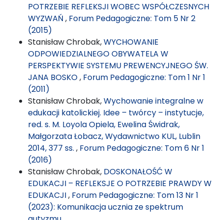
POTRZEBIE REFLEKSJI WOBEC WSPÓŁCZESNYCH
WYZWAŃ
,
Forum Pedagogiczne: Tom 5 Nr 2
(2015)
Stanisław Chrobak,
WYCHOWANIE
ODPOWIEDZIALNEGO OBYWATELA W
PERSPEKTYWIE SYSTEMU PREWENCYJNEGO ŚW.
JANA BOSKO
,
Forum Pedagogiczne: Tom 1 Nr 1
(2011)
Stanisław Chrobak,
Wychowanie integralne w
edukacji katolickiej. Idee – twórcy – instytucje,
red. s. M. Loyola Opiela, Ewelina Świdrak,
Małgorzata Łobacz, Wydawnictwo KUL, Lublin
2014, 377 ss.
,
Forum Pedagogiczne: Tom 6 Nr 1
(2016)
Stanisław Chrobak,
DOSKONAŁOŚĆ W
EDUKACJI – REFLEKSJE O POTRZEBIE PRAWDY W
EDUKACJI
,
Forum Pedagogiczne: Tom 13 Nr 1
(2023): Komunikacja ucznia ze spektrum
autyzmu