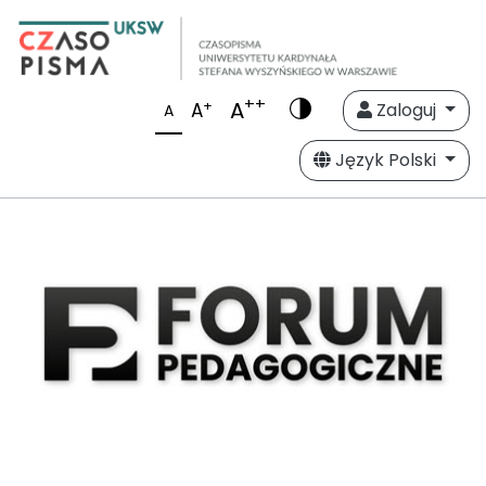
++
A
+
A
Zaloguj
A
Język Polski