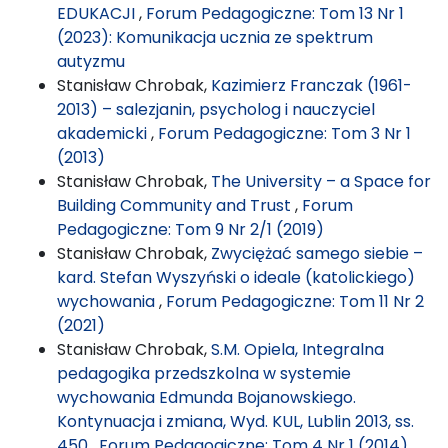
EDUKACJI
,
Forum Pedagogiczne: Tom 13 Nr 1
(2023): Komunikacja ucznia ze spektrum
autyzmu
Stanisław Chrobak,
Kazimierz Franczak (1961-
2013) – salezjanin, psycholog i nauczyciel
akademicki
,
Forum Pedagogiczne: Tom 3 Nr 1
(2013)
Stanisław Chrobak,
The University – a Space for
Building Community and Trust
,
Forum
Pedagogiczne: Tom 9 Nr 2/1 (2019)
Stanisław Chrobak,
Zwyciężać samego siebie –
kard. Stefan Wyszyński o ideale (katolickiego)
wychowania
,
Forum Pedagogiczne: Tom 11 Nr 2
(2021)
Stanisław Chrobak,
S.M. Opiela, Integralna
pedagogika przedszkolna w systemie
wychowania Edmunda Bojanowskiego.
Kontynuacja i zmiana, Wyd. KUL, Lublin 2013, ss.
450
,
Forum Pedagogiczne: Tom 4 Nr 1 (2014)