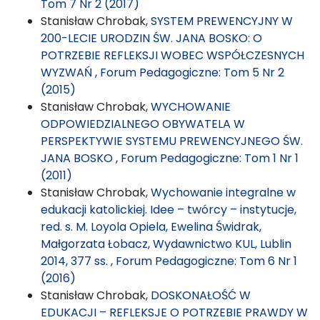
Tom 7 Nr 2 (2017)
Stanisław Chrobak,
SYSTEM PREWENCYJNY W
200-LECIE URODZIN ŚW. JANA BOSKO: O
POTRZEBIE REFLEKSJI WOBEC WSPÓŁCZESNYCH
WYZWAŃ
,
Forum Pedagogiczne: Tom 5 Nr 2
(2015)
Stanisław Chrobak,
WYCHOWANIE
ODPOWIEDZIALNEGO OBYWATELA W
PERSPEKTYWIE SYSTEMU PREWENCYJNEGO ŚW.
JANA BOSKO
,
Forum Pedagogiczne: Tom 1 Nr 1
(2011)
Stanisław Chrobak,
Wychowanie integralne w
edukacji katolickiej. Idee – twórcy – instytucje,
red. s. M. Loyola Opiela, Ewelina Świdrak,
Małgorzata Łobacz, Wydawnictwo KUL, Lublin
2014, 377 ss.
,
Forum Pedagogiczne: Tom 6 Nr 1
(2016)
Stanisław Chrobak,
DOSKONAŁOŚĆ W
EDUKACJI – REFLEKSJE O POTRZEBIE PRAWDY W