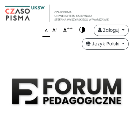
++
A
+
A
Zaloguj
A
Język Polski