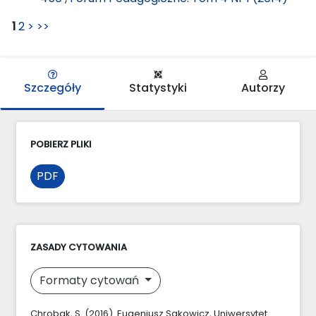
1
2
>
>>
Szczegóły
Statystyki
Autorzy
POBIERZ PLIKI
PDF
ZASADY CYTOWANIA
Formaty cytowań
Chrobak, S. (2016). Eugeniusz Sakowicz, Uniwersytet