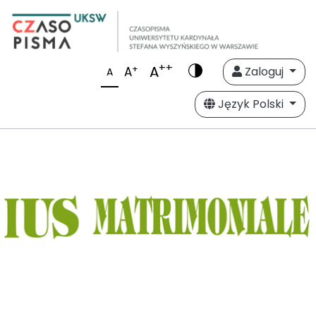
++
A
+
A
Zaloguj
A
Język Polski