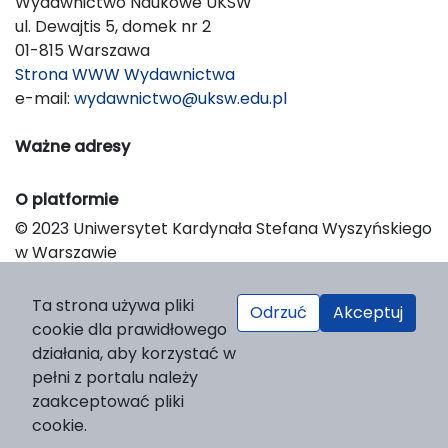
Wydawnictwo Naukowe UKSW
ul. Dewajtis 5, domek nr 2
01-815 Warszawa
Strona WWW Wydawnictwa
e-mail:
wydawnictwo@uksw.edu.pl
Ważne adresy
O platformie
© 2023 Uniwersytet Kardynała Stefana Wyszyńskiego
w Warszawie
Support & Customization by LIBCOM
Platform & Workflow by OJS/PKP
Ta strona używa pliki
Odrzuć
Akceptuj
cookie dla prawidłowego
działania, aby korzystać w
pełni z portalu należy
zaakceptować pliki
cookie.