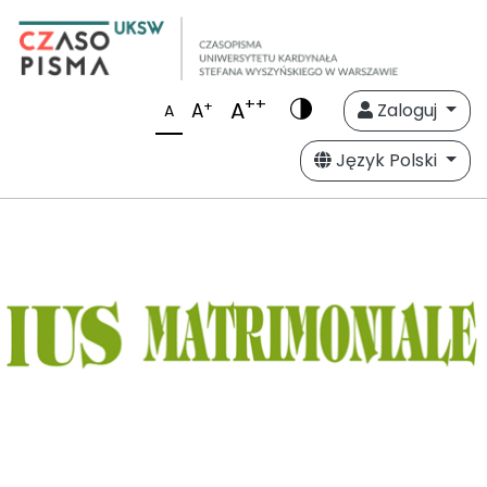
++
A
+
A
Zaloguj
A
Język Polski