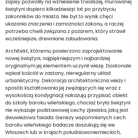
zapisy pozwoliły na wzniesienie trwalszej, murowanej
świątyni dopiero kilkadziesiąt lat po przybyciu
zakonników do miasta. Nie był to wynik chęci
ukazania znaczenia i zamożności zakonu, a raczej
potrzeba chwili związana z pożarem, który strawił
wcześniejsze, drewniane zabudowania.
Architekt, któremu powierzono zaprojektowanie
nowej świątyni, najpiękniejszym i najbardziej
oryginalnym jej elementem uczynił wieżę. Doskonale
wpisał kościół w zastany, nieregularny układ
urbanistyczny. Dekoracja architektoniczna wieży i
sposób kształtowania jej zwężających się wraz z
wysokością kondygnacji nakazują przypisać obiekt
do szkoły baroku wileńskiego, chociaż bryła świątyni
nie wykazuje podstawowej cechy zjawiska, jaką jest
dwuwieżowa fasada. Genezy wspomnianych cech
baroku wileńskiego badacze doszukują się we
Włoszech lub w krajach południowoniemieckich,