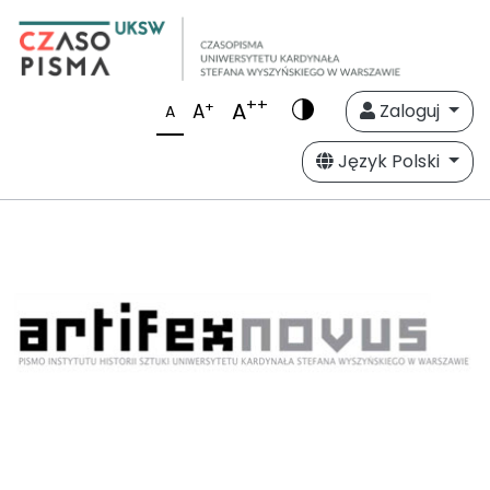
++
A
+
A
Zaloguj
A
Język Polski