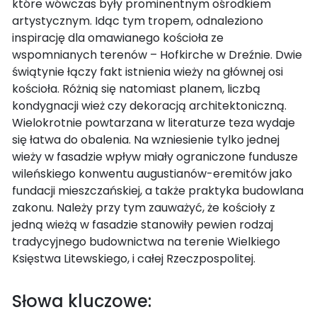
które wówczas były prominentnym ośrodkiem
artystycznym. Idąc tym tropem, odnaleziono
inspirację dla omawianego kościoła ze
wspomnianych terenów – Hofkirche w Dreźnie. Dwie
świątynie łączy fakt istnienia wieży na głównej osi
kościoła. Różnią się natomiast planem, liczbą
kondygnacji wież czy dekoracją architektoniczną.
Wielokrotnie powtarzana w literaturze teza wydaje
się łatwa do obalenia. Na wzniesienie tylko jednej
wieży w fasadzie wpływ miały ograniczone fundusze
wileńskiego konwentu augustianów-eremitów jako
fundacji mieszczańskiej, a także praktyka budowlana
zakonu. Należy przy tym zauważyć, że kościoły z
jedną wieżą w fasadzie stanowiły pewien rodzaj
tradycyjnego budownictwa na terenie Wielkiego
Księstwa Litewskiego, i całej Rzeczpospolitej.
Słowa kluczowe: