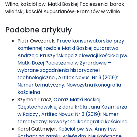
Wilno, kościół pw. Matki Boskiej Pocieszenia, barok
wileński, kościół Augustianów-Eremitów w Wilnie
Podobne artykuły
Piotr Owczarek,
Prace konserwatorskie przy
kamiennej rzeźbie Matki Boskiej autorstwa
Andrzeja Pruszyńskiego z elewacji kościoła pw.
Matki Bożej Pocieszenia w Żyrardowie –
wybrane zagadnienia historyczne i
technologiczne
,
Artifex Novus: Nr 3 (2019):
Numer tematyczny: Nowożytna ikonografia
kościelna
Szymon Tracz,
Obraz Matki Boskiej
Częstochowskiej z daru króla Jana Kazimierza
w Rajczy
,
Artifex Novus: Nr 3 (2019): Numer
tematyczny: Nowożytna ikonografia kościelna
Karol Guttmejer,
Kościół pw. św. Anny i św.
Barbary na zamku wileńskim. Nieukończone