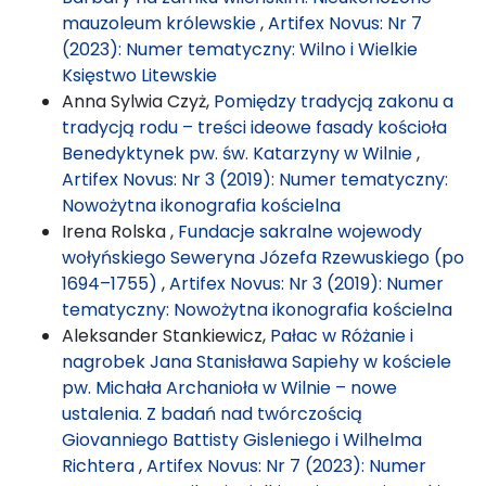
mauzoleum królewskie
,
Artifex Novus: Nr 7
(2023): Numer tematyczny: Wilno i Wielkie
Księstwo Litewskie
Anna Sylwia Czyż,
Pomiędzy tradycją zakonu a
tradycją rodu – treści ideowe fasady kościoła
Benedyktynek pw. św. Katarzyny w Wilnie
,
Artifex Novus: Nr 3 (2019): Numer tematyczny:
Nowożytna ikonografia kościelna
Irena Rolska ,
Fundacje sakralne wojewody
wołyńskiego Seweryna Józefa Rzewuskiego (po
1694–1755)
,
Artifex Novus: Nr 3 (2019): Numer
tematyczny: Nowożytna ikonografia kościelna
Aleksander Stankiewicz,
Pałac w Różanie i
nagrobek Jana Stanisława Sapiehy w kościele
pw. Michała Archanioła w Wilnie – nowe
ustalenia. Z badań nad twórczością
Giovanniego Battisty Gisleniego i Wilhelma
Richtera
,
Artifex Novus: Nr 7 (2023): Numer