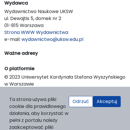
Wydawca
Wydawnictwo Naukowe UKSW
ul. Dewajtis 5, domek nr 2
01-815 Warszawa
Strona WWW Wydawnictwa
e-mail:
wydawnictwo@uksw.edu.pl
Ważne adresy
O platformie
© 2023 Uniwersytet Kardynała Stefana Wyszyńskiego
w Warszawie
Support & Customization by LIBCOM
Platform & Workflow by OJS/PKP
Ta strona używa pliki
Odrzuć
Akceptuj
cookie dla prawidłowego
działania, aby korzystać w
pełni z portalu należy
zaakceptować pliki