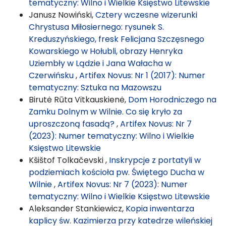
tematyczny: Wilno i Wielkie Księstwo Litewskie
Janusz Nowiński,
Cztery wczesne wizerunki
Chrystusa Miłosiernego: rysunek S.
Kreduszyńskiego, fresk Felicjana Szczęsnego
Kowarskiego w Hołubli, obrazy Henryka
Uziembły w Lądzie i Jana Wałacha w
Czerwińsku
,
Artifex Novus: Nr 1 (2017): Numer
tematyczny: Sztuka na Mazowszu
Birutė Rūta Vitkauskienė,
Dom Horodniczego na
Zamku Dolnym w Wilnie. Co się kryło za
uproszczoną fasadą?
,
Artifex Novus: Nr 7
(2023): Numer tematyczny: Wilno i Wielkie
Księstwo Litewskie
Kšištof Tolkačevski ,
Inskrypcje z portatyli w
podziemiach kościoła pw. Świętego Ducha w
Wilnie
,
Artifex Novus: Nr 7 (2023): Numer
tematyczny: Wilno i Wielkie Księstwo Litewskie
Aleksander Stankiewicz,
Kopia inwentarza
kaplicy św. Kazimierza przy katedrze wileńskiej