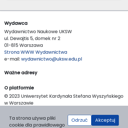
Wydawca
Wydawnictwo Naukowe UKSW
ul. Dewajtis 5, domek nr 2
01-815 Warszawa
Strona WWW Wydawnictwa
e-mail:
wydawnictwo@uksw.edu.pl
Ważne adresy
O platformie
© 2023 Uniwersytet Kardynała Stefana Wyszyńskiego
w Warszawie
Support & Customization by LIBCOM
Platform & Workflow by OJS/PKP
Ta strona używa pliki
Odrzuć
Akceptuj
cookie dla prawidłowego