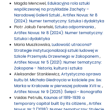
Magda Mencwel,
Edukacyjna rola sztuki
współczesnej na przykładzie Zachęty –
Narodowej Galerii Sztuki
,
Artifex Novus: Nr 8
(2024): Numer tematyczny: Sztuka i dydaktyka
Piotr Jakub Fereński,
Sztuka odpominania
,
Artifex Novus: Nr 8 (2024): Numer tematyczny:
Sztuka i dydaktyka
Maria Muszkowska,
Ludowość utracona?
Strategie instytucjonalizacji sztuki ludowej w
Szkole Przemysłu Drzewnego w Zakopanem
,
Artifex Novus: Nr 5 (2021): Numer tematyczny:
Zakopane - historia, kultura i sztuka
Aleksander Stankiewicz,
Artystyczna oprawa
kultu bł. Michała Giedroycia w kościele pw. św.
Marka w Krakowie w pierwszej połowie XVII w.
,
Artifex Novus: Nr 9 (2025): Święci - ikonografia
Vaidas Petrulis,
Kaunas of 1919-1939: a
temporary capital built by its citizens
,
Artifex
Novus: Nr 2 (2018): Numer tematyczny: Stulecie