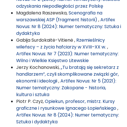
odzyskania niepodległości przez Polskę
Magdalena Raszewska,
Scenografia na
warszawskiej ASP (fragment historii)
,
Artifex
Novus: Nr 8 (2024): Numer tematyczny: Sztuka i
dydaktyka
Gabija Surdokaitė-Vitienė ,
Rzemieślnicy
wileńscy – z życia hafciarzy w XVIII–XX w.
,
Artifex Novus: Nr 7 (2023): Numer tematyczny:
Wilno i Wielkie Księstwo Litewskie
Jerzy Kochanowski,
„Tu bratają się sekretarz z
handlarzem”, czyli skomplikowane związki gór,
ekonomii i ideologii
,
Artifex Novus: Nr 5 (2021):
Numer tematyczny: Zakopane - historia,
kultura i sztuka
Piotr P. Czyż,
Opiekun, profesor, mistrz. Kursy
graficzne i rysunkowe Ignacego Łopieńskiego
,
Artifex Novus: Nr 8 (2024): Numer tematyczny:
Sztuka i dydaktyka