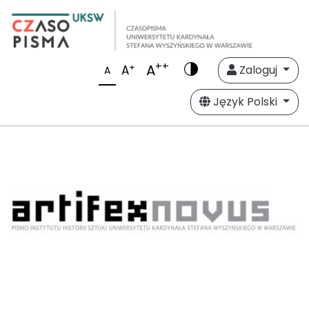
++
A
+
A
Zaloguj
A
Język Polski