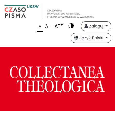
++
A
+
A
Zaloguj
A
Język Polski