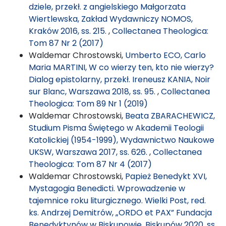
dziele, przekł. z angielskiego Małgorzata
Wiertlewska, Zakład Wydawniczy NOMOS,
Kraków 2016, ss. 215.
,
Collectanea Theologica:
Tom 87 Nr 2 (2017)
Waldemar Chrostowski,
Umberto ECO, Carlo
Maria MARTINI, W co wierzy ten, kto nie wierzy?
Dialog epistolarny, przekł. Ireneusz KANIA, Noir
sur Blanc, Warszawa 2018, ss. 95.
,
Collectanea
Theologica: Tom 89 Nr 1 (2019)
Waldemar Chrostowski,
Beata ZBARACHEWICZ,
Studium Pisma Świętego w Akademii Teologii
Katolickiej (1954-1999), Wydawnictwo Naukowe
UKSW, Warszawa 2017, ss. 626.
,
Collectanea
Theologica: Tom 87 Nr 4 (2017)
Waldemar Chrostowski,
Papież Benedykt XVI,
Mystagogia Benedicti. Wprowadzenie w
tajemnice roku liturgicznego. Wielki Post, red.
ks. Andrzej Demitrów, „ORDO et PAX” Fundacja
Benedyktynów w Biskupowie, Biskupów 2020, ss.