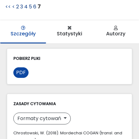
<<
<
2
3
4
5
6
7
Szczegóły
Statystyki
Autorzy
POBIERZ PLIKI
PDF
ZASADY CYTOWANIA
Formaty cytowań
Chrostowski, W. (2018). Mordechai COGAN (transl. and