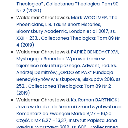
Theologica”
,
Collectanea Theologica: Tom 90
Nr 2 (2020)
Waldemar Chrostowski,
Mark WOOLMER, The
Phoenicians, I. B. Tauris Short Histories,
Bloomsbury Academic, London et al. 2017, ss.
XXII + 233.
,
Collectanea Theologica: Tom 89 Nr
4 (2019)
Waldemar Chrostowski,
PAPIEŻ BENEDYKT XVI,
Mystagogia Benedicti. Wprowadzenie w
tajemnice roku liturgicznego. Adwent, red. ks.
Andrzej Demitrów, „ORDO et PAX” Fundacja
Benedyktynów w Biskupowie, Biskupów 2018, ss.
252.
,
Collectanea Theologica: Tom 89 Nr 2
(2019)
Waldemar Chrostowski,
Ks. Roman BARTNICKI,
Jezus w drodze do śmierci i zmartwycbwstania.
Komentarz do Ewangelii Marka 8,27 – 16,20.
Część I: Mk 8,27 – 13,37, Instytut Papieża Jana
Pawła II, Warszawa 2018, ss. 606.
,
Collectanea