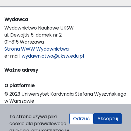
Wydawca
Wydawnictwo Naukowe UKSW
ul. Dewajtis 5, domek nr 2
01-815 Warszawa
Strona WWW Wydawnictwa
e-mail:
wydawnictwo@uksw.edu.pl
Ważne adresy
O platformie
© 2023 Uniwersytet Kardynała Stefana Wyszyńskiego
w Warszawie
Support & Customization by LIBCOM
Platform & Workflow by OJS/PKP
Ta strona używa pliki
Odrzuć
Akceptuj
cookie dla prawidłowego
działania, aby korzystać w