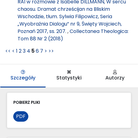
RAI w rozmowie z Isabelle DILLMANN, W sercu
chaosu. Dramat chrześcijan na Bliskim
Wschodzie, tłum. Sylwia Filipowicz, Seria
„Wyobraźnia Dialogu” nr 9, Święty Wojciech,
Poznań 2017, ss. 207.
,
Collectanea Theologica:
Tom 88 Nr 2 (2018)
<<
<
1
2
3
4
5
6
7
>
>>
Szczegóły
Statystyki
Autorzy
POBIERZ PLIKI
PDF