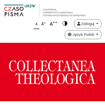
++
A
+
A
Zaloguj
A
Język Polski