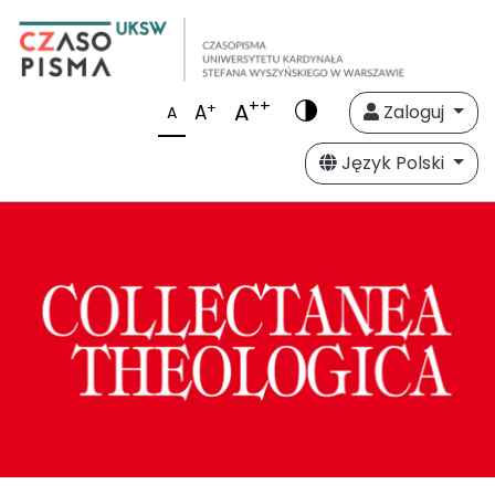
++
A
+
A
Zaloguj
A
Język Polski