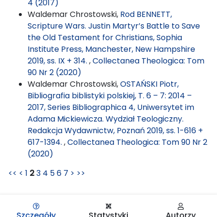
4 (2017)
Waldemar Chrostowski,
Rod BENNETT,
Scripture Wars. Justin Martyr’s Battle to Save
the Old Testament for Christians, Sophia
Institute Press, Manchester, New Hampshire
2019, ss. IX + 314.
,
Collectanea Theologica: Tom
90 Nr 2 (2020)
Waldemar Chrostowski,
OSTAŃSKI Piotr,
Bibliografia biblistyki polskiej, T. 6 – 7: 2014 –
2017, Series Bibliographica 4, Uniwersytet im
Adama Mickiewicza. Wydział Teologiczny.
Redakcja Wydawnictw, Poznań 2019, ss. 1-616 +
617-1394.
,
Collectanea Theologica: Tom 90 Nr 2
(2020)
<<
<
1
2
3
4
5
6
7
>
>>
Szczegóły
Statystyki
Autorzy