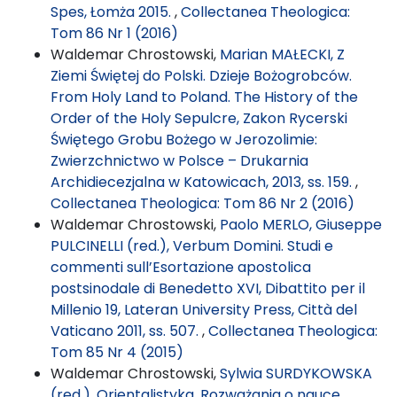
Spes, Łomża 2015.
,
Collectanea Theologica:
Tom 86 Nr 1 (2016)
Waldemar Chrostowski,
Marian MAŁECKI, Z
Ziemi Świętej do Polski. Dzieje Bożogrobców.
From Holy Land to Poland. The History of the
Order of the Holy Sepulcre, Zakon Rycerski
Świętego Grobu Bożego w Jerozolimie:
Zwierzchnictwo w Polsce – Drukarnia
Archidiecezjalna w Katowicach, 2013, ss. 159.
,
Collectanea Theologica: Tom 86 Nr 2 (2016)
Waldemar Chrostowski,
Paolo MERLO, Giuseppe
PULCINELLI (red.), Verbum Domini. Studi e
commenti sull’Esortazione apostolica
postsinodale di Benedetto XVI, Dibattito per il
Millenio 19, Lateran University Press, Città del
Vaticano 2011, ss. 507.
,
Collectanea Theologica:
Tom 85 Nr 4 (2015)
Waldemar Chrostowski,
Sylwia SURDYKOWSKA
(red.), Orientalistyka. Rozważania o nauce,