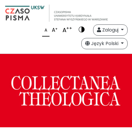
++
A
+
A
Zaloguj
A
Język Polski