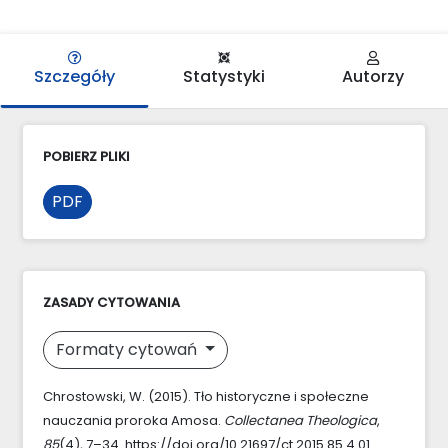
Szczegóły
Statystyki
Autorzy
POBIERZ PLIKI
PDF
ZASADY CYTOWANIA
Formaty cytowań
Chrostowski, W. (2015). Tło historyczne i społeczne
nauczania proroka Amosa.
Collectanea Theologica
,
85
(4), 7–34. https://doi.org/10.21697/ct.2015.85.4.01