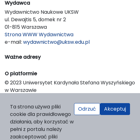
Wydawca
Wydawnictwo Naukowe UKSW
ul. Dewajtis 5, domek nr 2
01-815 Warszawa
Strona WWW Wydawnictwa
e-mail:
wydawnictwo@uksw.edu.pl
Ważne adresy
O platformie
© 2023 Uniwersytet Kardynała Stefana Wyszyńskiego
w Warszawie
Support & Customization by LIBCOM
Platform & Workflow by OJS/PKP
Ta strona używa pliki
Odrzuć
Akceptuj
cookie dla prawidłowego
działania, aby korzystać w
pełni z portalu należy
zaakceptować pliki