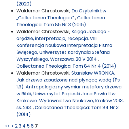
(2020)
Waldemar Chrostowski,
Do Czytelników
„Collectanea Theologica”
,
Collectanea
Theologica: Tom 85 Nr 3 (2015)
Waldemar Chrostowski,
Księga Jozuego -
orędzie, interpretacja, recepcja, VIII
Konferencja Naukowa Interpretacja Pisma
Świętego, Uniwersytet Kardynała Stefana
Wyszyńskiego, Warszawa, 20 V 2014
,
Collectanea Theologica: Tom 84 Nr 4 (2014)
Waldemar Chrostowski,
Stanisław WRONKA,
Jak drzewo zasadzone nad płynącą wodą (Ps
1,3). Antropologiczny wymiar metafory drzewa
w Biblii, Uniwersytet Papieski Jana Pawła II w
Krakowie. Wydawnictwo Naukowe, Kraków 2013,
ss. 293.
,
Collectanea Theologica: Tom 84 Nr 3
(2014)
<<
<
2
3
4
5
6
7