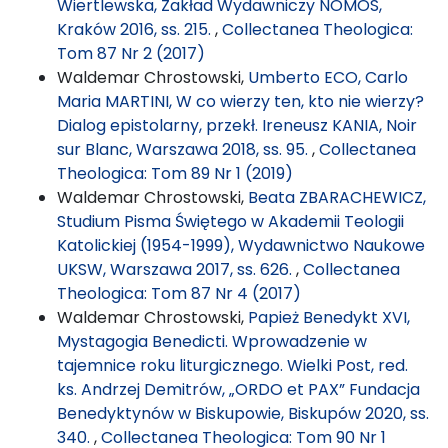
Wiertlewska, Zakład Wydawniczy NOMOS,
Kraków 2016, ss. 215.
,
Collectanea Theologica:
Tom 87 Nr 2 (2017)
Waldemar Chrostowski,
Umberto ECO, Carlo
Maria MARTINI, W co wierzy ten, kto nie wierzy?
Dialog epistolarny, przekł. Ireneusz KANIA, Noir
sur Blanc, Warszawa 2018, ss. 95.
,
Collectanea
Theologica: Tom 89 Nr 1 (2019)
Waldemar Chrostowski,
Beata ZBARACHEWICZ,
Studium Pisma Świętego w Akademii Teologii
Katolickiej (1954-1999), Wydawnictwo Naukowe
UKSW, Warszawa 2017, ss. 626.
,
Collectanea
Theologica: Tom 87 Nr 4 (2017)
Waldemar Chrostowski,
Papież Benedykt XVI,
Mystagogia Benedicti. Wprowadzenie w
tajemnice roku liturgicznego. Wielki Post, red.
ks. Andrzej Demitrów, „ORDO et PAX” Fundacja
Benedyktynów w Biskupowie, Biskupów 2020, ss.
340.
,
Collectanea Theologica: Tom 90 Nr 1