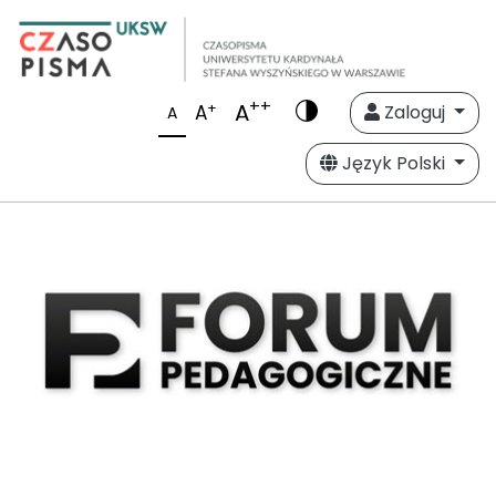
++
A
+
A
Zaloguj
A
Język Polski