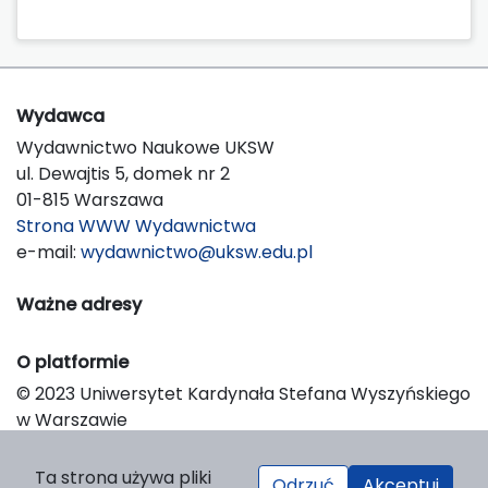
Wydawca
Wydawnictwo Naukowe UKSW
ul. Dewajtis 5, domek nr 2
01-815 Warszawa
Strona WWW Wydawnictwa
e-mail:
wydawnictwo@uksw.edu.pl
Ważne adresy
O platformie
© 2023 Uniwersytet Kardynała Stefana Wyszyńskiego
w Warszawie
Support & Customization by LIBCOM
Platform & Workflow by OJS/PKP
Ta strona używa pliki
Odrzuć
Akceptuj