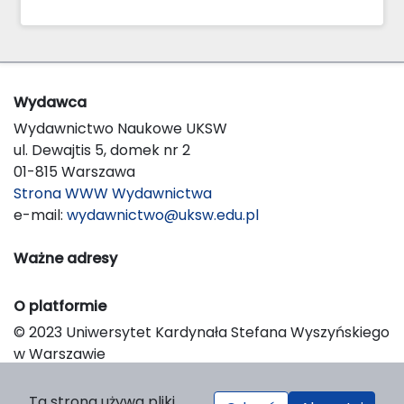
Wydawca
Wydawnictwo Naukowe UKSW
ul. Dewajtis 5, domek nr 2
01-815 Warszawa
Strona WWW Wydawnictwa
e-mail:
wydawnictwo@uksw.edu.pl
Ważne adresy
O platformie
© 2023 Uniwersytet Kardynała Stefana Wyszyńskiego
w Warszawie
Support & Customization by LIBCOM
Platform & Workflow by OJS/PKP
Ta strona używa pliki