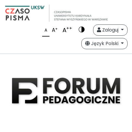
++
A
+
A
Zaloguj
A
Język Polski