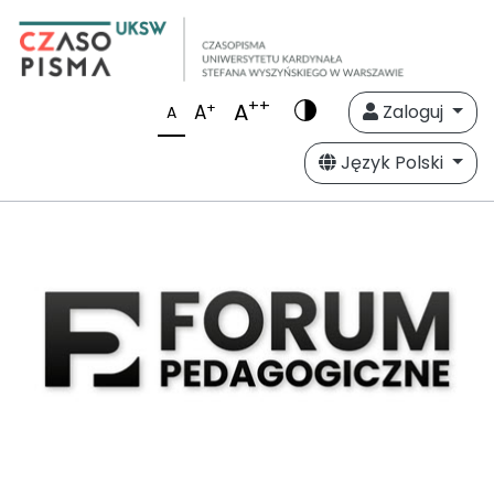
++
A
+
A
Zaloguj
A
Język Polski