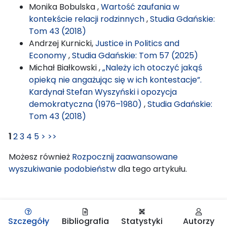
Monika Bobulska ,
Wartość zaufania w
kontekście relacji rodzinnych
,
Studia Gdańskie:
Tom 43 (2018)
Andrzej Kurnicki,
Justice in Politics and
Economy
,
Studia Gdańskie: Tom 57 (2025)
Michał Białkowski ,
„Należy ich otoczyć jakąś
opieką nie angażując się w ich kontestacje”.
Kardynał Stefan Wyszyński i opozycja
demokratyczna (1976–1980)
,
Studia Gdańskie:
Tom 43 (2018)
1
2
3
4
5
>
>>
Możesz również
Rozpocznij zaawansowane
wyszukiwanie podobieństw
dla tego artykułu.
Szczegóły
Bibliografia
Statystyki
Autorzy