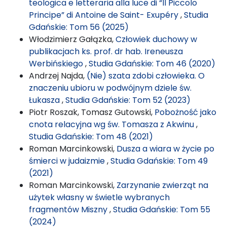
teologica e letteraria alla luce di “Il Piccolo
Principe” di Antoine de Saint- Exupéry
,
Studia
Gdańskie: Tom 56 (2025)
Włodzimierz Gałązka,
Człowiek duchowy w
publikacjach ks. prof. dr hab. Ireneusza
Werbińskiego
,
Studia Gdańskie: Tom 46 (2020)
Andrzej Najda,
(Nie) szata zdobi człowieka. O
znaczeniu ubioru w podwójnym dziele św.
Łukasza
,
Studia Gdańskie: Tom 52 (2023)
Piotr Roszak, Tomasz Gutowski,
Pobożność jako
cnota relacyjna wg św. Tomasza z Akwinu
,
Studia Gdańskie: Tom 48 (2021)
Roman Marcinkowski,
Dusza a wiara w życie po
śmierci w judaizmie
,
Studia Gdańskie: Tom 49
(2021)
Roman Marcinkowski,
Zarzynanie zwierząt na
użytek własny w świetle wybranych
fragmentów Miszny
,
Studia Gdańskie: Tom 55
(2024)