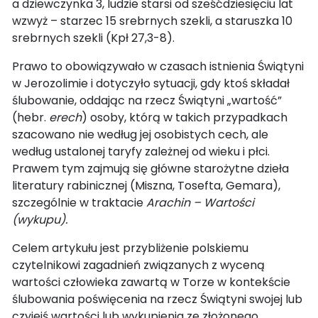
a dziewczynka 3, ludzie starsi od sześćdziesięciu lat
wzwyż – starzec 15 srebrnych szekli, a staruszka 10
srebrnych szekli (Kpł 27,3-8).
Prawo to obowiązywało w czasach istnienia Świątyni
w Jerozolimie i dotyczyło sytuacji, gdy ktoś składał
ślubowanie, oddając na rzecz Świątyni „wartość”
(hebr.
erech
) osoby, którą w takich przypadkach
szacowano nie według jej osobistych cech, ale
według ustalonej taryfy zależnej od wieku i płci.
Prawem tym zajmują się główne starożytne dzieła
literatury rabinicznej (Miszna, Tosefta, Gemara),
szczególnie w traktacie
Arachin – Wartości
(wykupu).
Celem artykułu jest przybliżenie polskiemu
czytelnikowi zagadnień związanych z wyceną
wartości człowieka zawartą w Torze w kontekście
ślubowania poświęcenia na rzecz Świątyni swojej lub
czyjejś wartości lub wykupienia ze złożonego