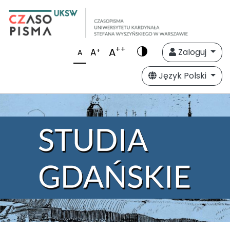
++
A
+
A
Zaloguj
A
Język Polski