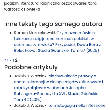
judaizm, literatura rabiniczna, oszacowanie, tora,
wartość człowieka
Inne teksty tego samego autora
Roman Marcinkowski,
Czy można mówić o
tolerancji religijnej na ziemiach polskich w
osiemnastym wieku? Przypadek Dowa Bera z
Bolechowa
,
Studia Gdańskie: Tom 57 (2025)
<<
<
1
2
Podobne artykuły
Jakub J. Woźniak,
Niezbywalność prawdy a
cnota tolerancji w dialogu międzykulturowym i
międzyreligijnym w pismach Josepha
Ratzingera-Benedykta XVI
,
Studia Gdańskie:
Tom 42 (2018)
Jakub J. Woźniak,
La mistagogia nella riflessione