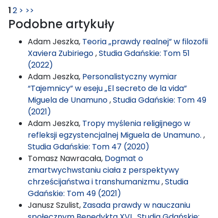
1
2
>
>>
Podobne artykuły
Adam Jeszka,
Teoria „prawdy realnej” w filozofii
Xaviera Zubiriego
,
Studia Gdańskie: Tom 51
(2022)
Adam Jeszka,
Personalistyczny wymiar
“Tajemnicy” w eseju „El secreto de la vida”
Miguela de Unamuno
,
Studia Gdańskie: Tom 49
(2021)
Adam Jeszka,
Tropy myślenia religijnego w
refleksji egzystencjalnej Miguela de Unamuno.
,
Studia Gdańskie: Tom 47 (2020)
Tomasz Nawracała,
Dogmat o
zmartwychwstaniu ciała z perspektywy
chrześcijaństwa i transhumanizmu
,
Studia
Gdańskie: Tom 49 (2021)
Janusz Szulist,
Zasada prawdy w nauczaniu
społecznym Benedykta XVI
,
Studia Gdańskie: