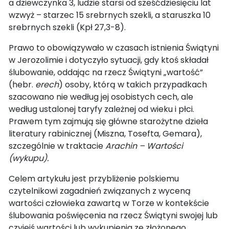
a dziewczynka 3, ludzie starsi od sześćdziesięciu lat
wzwyż – starzec 15 srebrnych szekli, a staruszka 10
srebrnych szekli (Kpł 27,3-8).
Prawo to obowiązywało w czasach istnienia Świątyni
w Jerozolimie i dotyczyło sytuacji, gdy ktoś składał
ślubowanie, oddając na rzecz Świątyni „wartość”
(hebr.
erech
) osoby, którą w takich przypadkach
szacowano nie według jej osobistych cech, ale
według ustalonej taryfy zależnej od wieku i płci.
Prawem tym zajmują się główne starożytne dzieła
literatury rabinicznej (Miszna, Tosefta, Gemara),
szczególnie w traktacie
Arachin – Wartości
(wykupu).
Celem artykułu jest przybliżenie polskiemu
czytelnikowi zagadnień związanych z wyceną
wartości człowieka zawartą w Torze w kontekście
ślubowania poświęcenia na rzecz Świątyni swojej lub
czyjejś wartości lub wykupienia ze złożonego