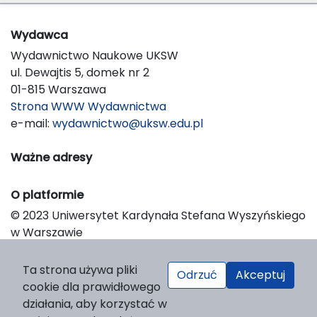
Wydawca
Wydawnictwo Naukowe UKSW
ul. Dewajtis 5, domek nr 2
01-815 Warszawa
Strona WWW Wydawnictwa
e-mail:
wydawnictwo@uksw.edu.pl
Ważne adresy
O platformie
© 2023 Uniwersytet Kardynała Stefana Wyszyńskiego
w Warszawie
Support & Customization by LIBCOM
Platform & Workflow by OJS/PKP
Ta strona używa pliki
Odrzuć
Akceptuj
cookie dla prawidłowego
działania, aby korzystać w