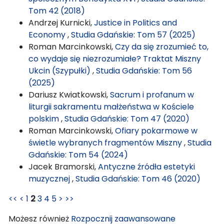
Tom 42 (2018)
Andrzej Kurnicki,
Justice in Politics and
Economy
,
Studia Gdańskie: Tom 57 (2025)
Roman Marcinkowski,
Czy da się zrozumieć to,
co wydaje się niezrozumiałe? Traktat Miszny
Ukcin (Szypułki)
,
Studia Gdańskie: Tom 56
(2025)
Dariusz Kwiatkowski,
Sacrum i profanum w
liturgii sakramentu małżeństwa w Kościele
polskim
,
Studia Gdańskie: Tom 47 (2020)
Roman Marcinkowski,
Ofiary pokarmowe w
świetle wybranych fragmentów Miszny
,
Studia
Gdańskie: Tom 54 (2024)
Jacek Bramorski,
Antyczne źródła estetyki
muzycznej
,
Studia Gdańskie: Tom 46 (2020)
<<
<
1
2
3
4
5
>
>>
Możesz również
Rozpocznij zaawansowane