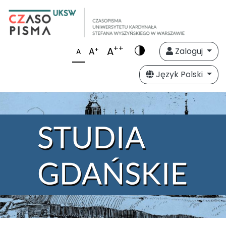
++
A
+
A
Zaloguj
A
Język Polski