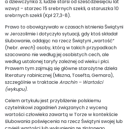
a dziewczynka 3, ludzie starsi od sześćdziesięciu lat
wzwyż – starzec 15 srebrnych szekli, a staruszka 10
srebrnych szekli (Kpł 27,3-8).
Prawo to obowiązywało w czasach istnienia Świątyni
w Jerozolimie i dotyczyło sytuacji, gdy ktoś składał
ślubowanie, oddając na rzecz Świątyni „wartość”
(hebr.
erech
) osoby, którą w takich przypadkach
szacowano nie według jej osobistych cech, ale
według ustalonej taryfy zależnej od wieku i płci.
Prawem tym zajmują się główne starożytne dzieła
literatury rabinicznej (Miszna, Tosefta, Gemara),
szczególnie w traktacie
Arachin – Wartości
(wykupu).
Celem artykułu jest przybliżenie polskiemu
czytelnikowi zagadnień związanych z wyceną
wartości człowieka zawartą w Torze w kontekście
ślubowania poświęcenia na rzecz Świątyni swojej lub
czyjejś wartości lub wykupienia ze złożonego