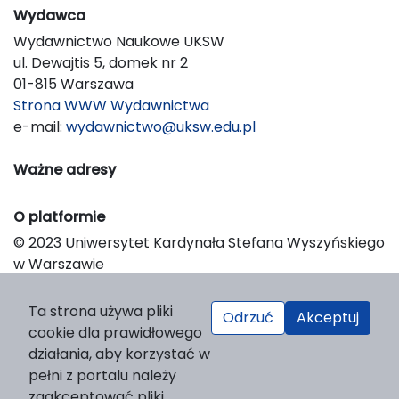
Wydawca
Wydawnictwo Naukowe UKSW
ul. Dewajtis 5, domek nr 2
01-815 Warszawa
Strona WWW Wydawnictwa
e-mail:
wydawnictwo@uksw.edu.pl
Ważne adresy
O platformie
© 2023 Uniwersytet Kardynała Stefana Wyszyńskiego
w Warszawie
Support & Customization by LIBCOM
Platform & Workflow by OJS/PKP
Ta strona używa pliki
Odrzuć
Akceptuj
cookie dla prawidłowego
działania, aby korzystać w
pełni z portalu należy
zaakceptować pliki