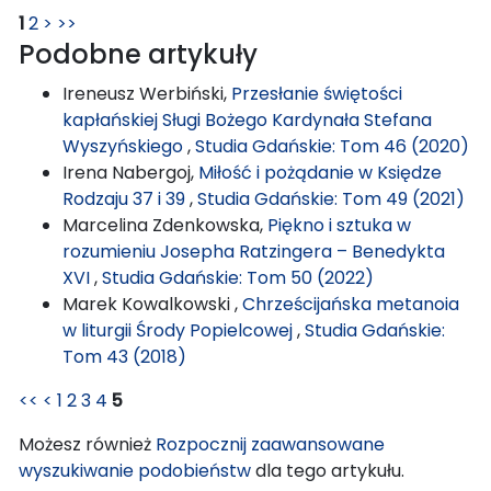
1
2
>
>>
Podobne artykuły
Ireneusz Werbiński,
Przesłanie świętości
kapłańskiej Sługi Bożego Kardynała Stefana
Wyszyńskiego
,
Studia Gdańskie: Tom 46 (2020)
Irena Nabergoj,
Miłość i pożądanie w Księdze
Rodzaju 37 i 39
,
Studia Gdańskie: Tom 49 (2021)
Marcelina Zdenkowska,
Piękno i sztuka w
rozumieniu Josepha Ratzingera – Benedykta
XVI
,
Studia Gdańskie: Tom 50 (2022)
Marek Kowalkowski ,
Chrześcijańska metanoia
w liturgii Środy Popielcowej
,
Studia Gdańskie:
Tom 43 (2018)
<<
<
1
2
3
4
5
Możesz również
Rozpocznij zaawansowane
wyszukiwanie podobieństw
dla tego artykułu.