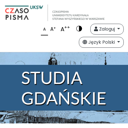
++
A
+
A
Zaloguj
A
Język Polski