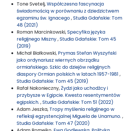
Tone Svetelj,
Współczesna fascynacja
świadomością w porównaniu z dziedzictwem
egzaminu św. Ignacego
,
Studia Gdańskie: Tom
48 (2021)
Roman Marcinkowski,
Specyfika języka
religijnego Miszny
,
Studia Gdańskie: Tom 45
(2019)
Michał Białkowski,
Prymas Stefan Wyszyński
jako ordynariusz wiernych obrządku
ormiańskiego. Szkic do dziejów religijnych
diaspory Ormian polskich w latach 1957-1981
,
Studia Gdańskie: Tom 45 (2019)
Rafał Nakonieczny,
Żydzi jako uchodźcy i
przybysze w Egipcie. Kwesta resentymentów
egipskich.
,
Studia Gdańskie: Tom 51 (2022)
Adam Jeszka,
Tropy myślenia religijnego w
refleksji egzystencjalnej Miguela de Unamuno.
,
Studia Gdańskie: Tom 47 (2020)
Adam Romejko,
Ewa Godlewska, Polityka