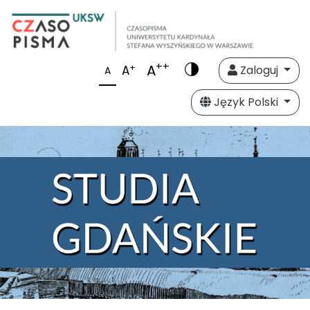
++
A
+
A
Zaloguj
A
Język Polski