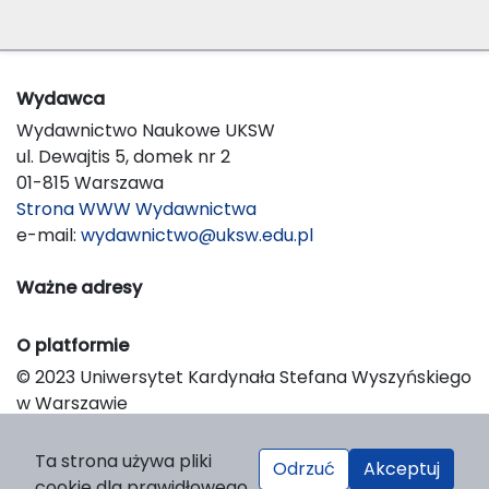
Wydawca
Wydawnictwo Naukowe UKSW
ul. Dewajtis 5, domek nr 2
01-815 Warszawa
Strona WWW Wydawnictwa
e-mail:
wydawnictwo@uksw.edu.pl
Ważne adresy
O platformie
© 2023 Uniwersytet Kardynała Stefana Wyszyńskiego
w Warszawie
Support & Customization by LIBCOM
Platform & Workflow by OJS/PKP
Ta strona używa pliki
Odrzuć
Akceptuj
cookie dla prawidłowego