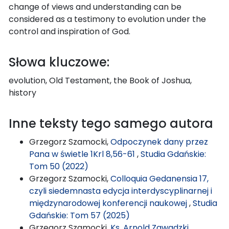
change of views and understanding can be
considered as a testimony to evolution under the
control and inspiration of God.
Słowa kluczowe:
evolution, Old Testament, the Book of Joshua,
history
Inne teksty tego samego autora
Grzegorz Szamocki,
Odpoczynek dany przez
Pana w świetle 1Krl 8,56-61
,
Studia Gdańskie:
Tom 50 (2022)
Grzegorz Szamocki,
Colloquia Gedanensia 17,
czyli siedemnasta edycja interdyscyplinarnej i
międzynarodowej konferencji naukowej
,
Studia
Gdańskie: Tom 57 (2025)
Grzegorz Szamocki,
Ks. Arnold Zawadzki,