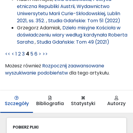
etniczna Republiki Austrii, Wydawnictwo
Uniwersytetu Marii Curie-Skłodowskiej, Lublin
2021, ss. 352.
,
Studia Gdańskie: Tom 51 (2022)
Grzegorz Adamiak,
Dzieło misyjne Kościoła w
doświadczeniu wiary według kardynała Roberta
Saraha
,
Studia Gdańskie: Tom 49 (2021)
<<
<
1
2
3
4
5
6
>
>>
Możesz również
Rozpocznij zaawansowane
wyszukiwanie podobieństw
dla tego artykułu.
Szczegóły
Bibliografia
Statystyki
Autorzy
POBIERZ PLIKI