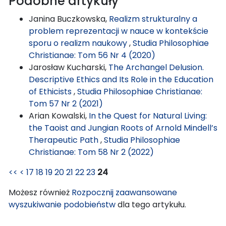
Podobne artykuły
Janina Buczkowska,
Realizm strukturalny a
problem reprezentacji w nauce w kontekście
sporu o realizm naukowy
,
Studia Philosophiae
Christianae: Tom 56 Nr 4 (2020)
Jarosław Kucharski,
The Archangel Delusion.
Descriptive Ethics and Its Role in the Education
of Ethicists
,
Studia Philosophiae Christianae:
Tom 57 Nr 2 (2021)
Arian Kowalski,
In the Quest for Natural Living:
the Taoist and Jungian Roots of Arnold Mindell’s
Therapeutic Path
,
Studia Philosophiae
Christianae: Tom 58 Nr 2 (2022)
<<
<
17
18
19
20
21
22
23
24
Możesz również
Rozpocznij zaawansowane
wyszukiwanie podobieństw
dla tego artykułu.