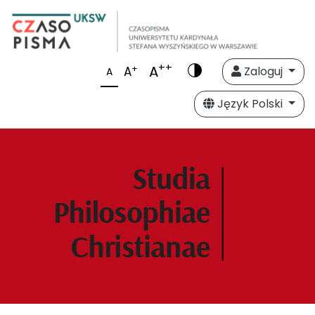
++
A
+
A
Zaloguj
A
Język Polski