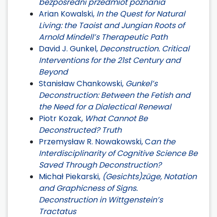
bezpośredni przedmiot poznania
Arian Kowalski,
In the Quest for Natural
Living: the Taoist and Jungian Roots of
Arnold Mindell’s Therapeutic Path
David J. Gunkel,
Deconstruction. Critical
Interventions for the 21st Century and
Beyond
Stanisław Chankowski,
Gunkel’s
Deconstruction: Between the Fetish and
the Need for a Dialectical Renewal
Piotr Kozak,
What Cannot Be
Deconstructed? Truth
Przemysław R. Nowakowski, C
an the
Interdisciplinarity of Cognitive Science Be
Saved Through Deconstruction?
Michał Piekarski,
(Gesichts)züge, Notation
and Graphicness of Signs.
Deconstruction in Wittgenstein’s
Tractatus