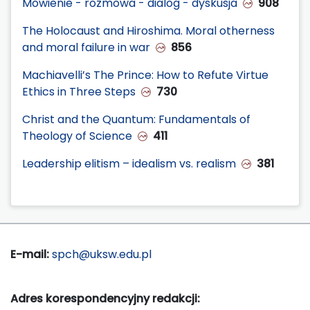
Mówienie - rozmowa - dialog - dyskusja
908
The Holocaust and Hiroshima. Moral otherness
and moral failure in war
856
Machiavelli’s The Prince: How to Refute Virtue
Ethics in Three Steps
730
Christ and the Quantum: Fundamentals of
Theology of Science
411
Leadership elitism – idealism vs. realism
381
E-mail:
spch@uksw.edu.pl
Adres korespondencyjny redakcji: