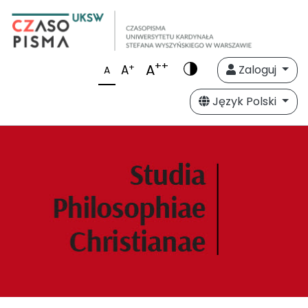
++
A
+
A
Zaloguj
A
Język Polski