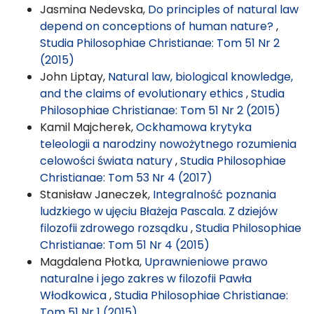
Jasmina Nedevska,
Do principles of natural law
depend on conceptions of human nature?
,
Studia Philosophiae Christianae: Tom 51 Nr 2
(2015)
John Liptay,
Natural law, biological knowledge,
and the claims of evolutionary ethics
,
Studia
Philosophiae Christianae: Tom 51 Nr 2 (2015)
Kamil Majcherek,
Ockhamowa krytyka
teleologii a narodziny nowożytnego rozumienia
celowości świata natury
,
Studia Philosophiae
Christianae: Tom 53 Nr 4 (2017)
Stanisław Janeczek,
Integralność poznania
ludzkiego w ujęciu Błażeja Pascala. Z dziejów
filozofii zdrowego rozsądku
,
Studia Philosophiae
Christianae: Tom 51 Nr 4 (2015)
Magdalena Płotka,
Uprawnieniowe prawo
naturalne i jego zakres w filozofii Pawła
Włodkowica
,
Studia Philosophiae Christianae:
Tom 51 Nr 1 (2015)