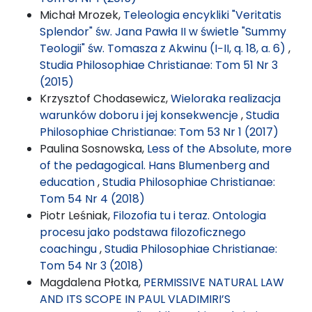
Michał Mrozek,
Teleologia encykliki "Veritatis
Splendor" św. Jana Pawła II w świetle "Summy
Teologii" św. Tomasza z Akwinu (I−II, q. 18, a. 6)
,
Studia Philosophiae Christianae: Tom 51 Nr 3
(2015)
Krzysztof Chodasewicz,
Wieloraka realizacja
warunków doboru i jej konsekwencje
,
Studia
Philosophiae Christianae: Tom 53 Nr 1 (2017)
Paulina Sosnowska,
Less of the Absolute, more
of the pedagogical. Hans Blumenberg and
education
,
Studia Philosophiae Christianae:
Tom 54 Nr 4 (2018)
Piotr Leśniak,
Filozofia tu i teraz. Ontologia
procesu jako podstawa filozoficznego
coachingu
,
Studia Philosophiae Christianae:
Tom 54 Nr 3 (2018)
Magdalena Płotka,
PERMISSIVE NATURAL LAW
AND ITS SCOPE IN PAUL VLADIMIRI’S