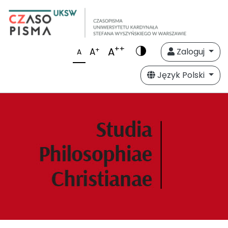
++
A
+
A
Zaloguj
A
Język Polski