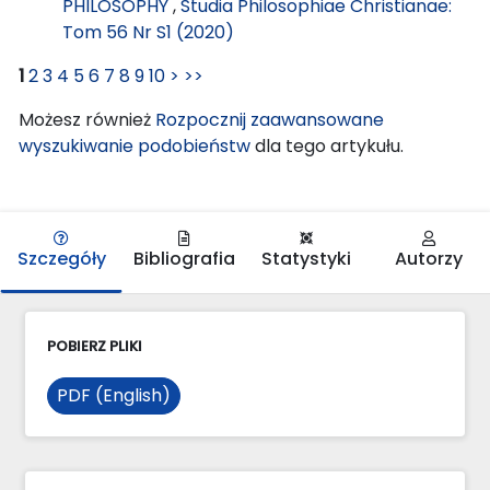
PHILOSOPHY
,
Studia Philosophiae Christianae:
Tom 56 Nr S1 (2020)
1
2
3
4
5
6
7
8
9
10
>
>>
Możesz również
Rozpocznij zaawansowane
wyszukiwanie podobieństw
dla tego artykułu.
Szczegóły
Bibliografia
Statystyki
Autorzy
POBIERZ PLIKI
PDF (English)