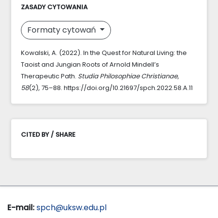
ZASADY CYTOWANIA
Formaty cytowań
Kowalski, A. (2022). In the Quest for Natural Living: the
Taoist and Jungian Roots of Arnold Mindell’s
Therapeutic Path.
Studia Philosophiae Christianae
,
58
(2), 75–88. https://doi.org/10.21697/spch.2022.58.A.11
CITED BY / SHARE
E-mail:
spch@uksw.edu.pl