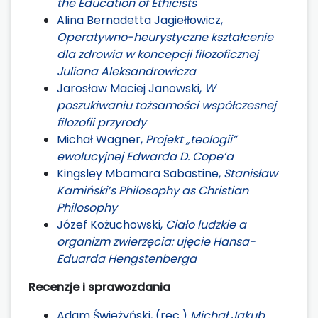
the Education of Ethicists
Alina Bernadetta Jagiełłowicz,
Operatywno-heurystyczne kształcenie
dla zdrowia w koncepcji filozoficznej
Juliana Aleksandrowicza
Jarosław Maciej Janowski,
W
poszukiwaniu tożsamości współczesnej
filozofii przyrody
Michał Wagner,
Projekt „teologii”
ewolucyjnej Edwarda D. Cope’a
Kingsley Mbamara Sabastine,
Stanisław
Kamiński’s Philosophy as Christian
Philosophy
Józef Kożuchowski,
Ciało ludzkie a
organizm zwierzęcia: ujęcie Hansa-
Eduarda Hengstenberga
Recenzje i sprawozdania
Adam Świeżyński, (rec.)
Michał Jakub