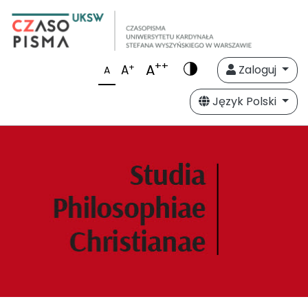
++
A
+
A
Zaloguj
A
Język Polski