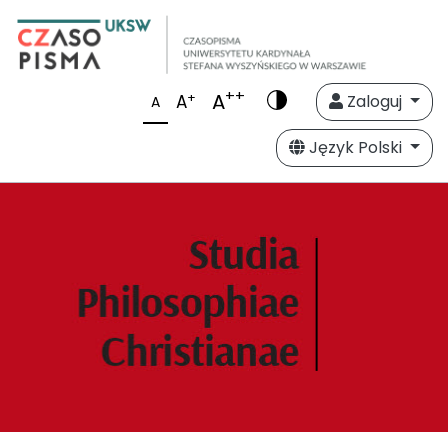
++
A
+
A
Zaloguj
A
Język Polski