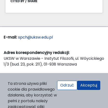
CITED BY / SHARE
E-mail:
spch@uksw.edu.pl
Adres korespondencyjny redakcji:
UKSW w Warszawie - Instytut Filozofii, ul. Wóycickiego
1/3 (bud. 23, pok. 211), 01-938 Warszawa
Wydawca:
Ta strona używa pliki
Odrzuć
Akceptuj
Wydawnictwo Naukowe UKSW, ul. Dewajtis 5, domek
cookie dla prawidłowego
nr 2, 01-815 Warszawa
działania, aby korzystać w
Strona WWW Wydawnictwa
pełni z portalu należy
e-mail:
wydawnictwo@uksw.edu.pl
zaakceptować pliki