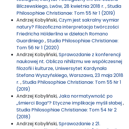
Bilczewskiego, Lwów, 28 kwietnia 2018 r.
,
Studia
Philosophiae Christianae: Tom 55 Nr 1 (2019)
Andrzej Kobyliński,
Czym jest sakralny wymiar
natury? Filozoficzna interpretacja twórczości
Friedricha Hölderlina w dziełach Romano
Guardiniego
,
Studia Philosophiae Christianae:
Tom 56 Nr 1 (2020)
Andrzej Kobyliński,
Sprawozdanie z konferencji
naukowej nt. Oblicza nihilizmu we współczesnej
filozofii i kulturze, Uniwersytet Kardynała
Stefana Wyszyńskiego, Warszawa, 23 maja 2018
r.
,
Studia Philosophiae Christianae: Tom 55 Nr 1
(2019)
Andrzej Kobyliński,
Jaka normatywność po
„śmierci Boga”? Etyczne implikacje myśli słabej
,
Studia Philosophiae Christianae: Tom 54 Nr 2
(2018)
Andrzej Kobyliński,
Sprawozdanie z 21.