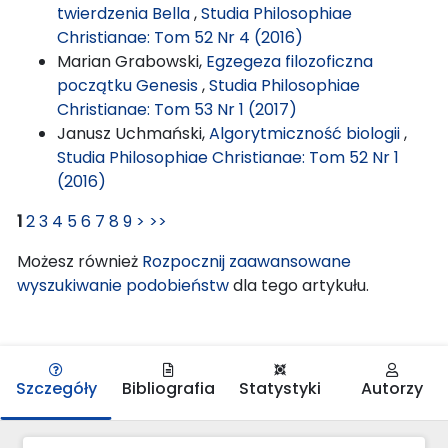
twierdzenia Bella
,
Studia Philosophiae
Christianae: Tom 52 Nr 4 (2016)
Marian Grabowski,
Egzegeza filozoficzna
początku Genesis
,
Studia Philosophiae
Christianae: Tom 53 Nr 1 (2017)
Janusz Uchmański,
Algorytmiczność biologii
,
Studia Philosophiae Christianae: Tom 52 Nr 1
(2016)
1
2
3
4
5
6
7
8
9
>
>>
Możesz również
Rozpocznij zaawansowane
wyszukiwanie podobieństw
dla tego artykułu.
Szczegóły
Bibliografia
Statystyki
Autorzy