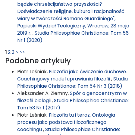
będzie chrześcijaństwo przyszłości?
Doświadczenie religijne, kultura i racjonalność
wiary w twórczości Romano Guardiniego",
Papieski Wydział Teologiczny, Wrocław, 28 maja
2019 r.
,
Studia Philosophiae Christianae: Tom 56
Nr 1 (2020)
1
2
3
>
>>
Podobne artykuły
Piotr Leśniak,
Filozofia jako ćwiczenie duchowe.
Coachingowy model uprawiania filozofii
,
Studia
Philosophiae Christianae: Tom 54 Nr 3 (2018)
Aleksander A. Ziemny,
Spór o genocentryzm w
filozofii biologii
,
Studia Philosophiae Christianae:
Tom 53 Nr 1 (2017)
Piotr Leśniak,
Filozofia tu i teraz. Ontologia
procesu jako podstawa filozoficznego
coachingu
,
Studia Philosophiae Christianae: