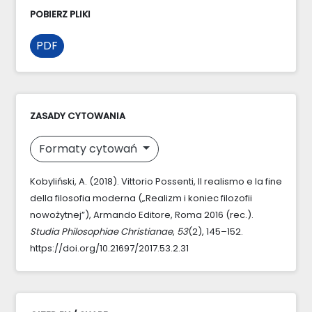
POBIERZ PLIKI
PDF
ZASADY CYTOWANIA
Formaty cytowań
Kobyliński, A. (2018). Vittorio Possenti, Il realismo e la fine
della filosofia moderna („Realizm i koniec filozofii
nowożytnej”), Armando Editore, Roma 2016 (rec.).
Studia Philosophiae Christianae
,
53
(2), 145–152.
https://doi.org/10.21697/2017.53.2.31