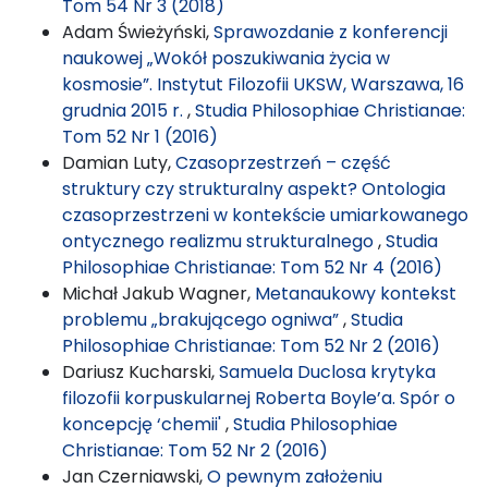
Tom 54 Nr 3 (2018)
Adam Świeżyński,
Sprawozdanie z konferencji
naukowej „Wokół poszukiwania życia w
kosmosie”. Instytut Filozofii UKSW, Warszawa, 16
grudnia 2015 r.
,
Studia Philosophiae Christianae:
Tom 52 Nr 1 (2016)
Damian Luty,
Czasoprzestrzeń – część
struktury czy strukturalny aspekt? Ontologia
czasoprzestrzeni w kontekście umiarkowanego
ontycznego realizmu strukturalnego
,
Studia
Philosophiae Christianae: Tom 52 Nr 4 (2016)
Michał Jakub Wagner,
Metanaukowy kontekst
problemu „brakującego ogniwa”
,
Studia
Philosophiae Christianae: Tom 52 Nr 2 (2016)
Dariusz Kucharski,
Samuela Duclosa krytyka
filozofii korpuskularnej Roberta Boyle’a. Spór o
koncepcję ‘chemii'
,
Studia Philosophiae
Christianae: Tom 52 Nr 2 (2016)
Jan Czerniawski,
O pewnym założeniu