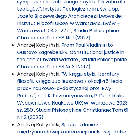
sympozjum filozoficznego z cyklu "Filozofia dla
teologów", Instytut Teologiczny im. św. abp.
Józefa Bilczewskiego Archidiecezji Lwowskiej –
Instytut Filozofii UKSW w Warszawie, Lwów –
Warszawa, 9.04.2022 r.
,
Studia Philosophiae
Christianae: Tom 58 Nr 1 (2022)
Andrzej Kobyliński,
From Paul Vladimiri to
Gustavo Zagrebelsky. Constitutional justice in
the age of hybrid warfare
,
Studia Philosophiae
Christianae: Tom 53 Nr 3 (2017)
Andrzej Kobyliński,
"W kręgu etyki, literatury i
filozofii. Księga Jubileuszowa z okazji 45-lecia
pracy naukowo-dydaktycznej prof. Ewy
Podrez", red. K. Rozmarynowska, P. Duchliński,
Wydawnictwo Naukowe UKSW, Warszawa 2023,
ss. 280
,
Studia Philosophiae Christianae: Tom 61
Nr 2 (2025)
Andrzej Kobyliński,
Sprawozdanie z
międzynarodowej konferencji naukowej: "Jakie