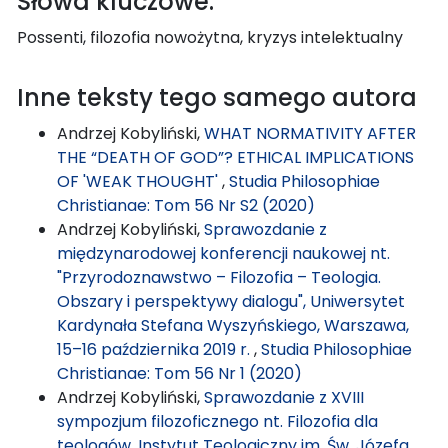
Słowa kluczowe:
Possenti, filozofia nowożytna, kryzys intelektualny
Inne teksty tego samego autora
Andrzej Kobyliński,
WHAT NORMATIVITY AFTER
THE “DEATH OF GOD”? ETHICAL IMPLICATIONS
OF 'WEAK THOUGHT'
,
Studia Philosophiae
Christianae: Tom 56 Nr S2 (2020)
Andrzej Kobyliński,
Sprawozdanie z
międzynarodowej konferencji naukowej nt.
"Przyrodoznawstwo – Filozofia – Teologia.
Obszary i perspektywy dialogu", Uniwersytet
Kardynała Stefana Wyszyńskiego, Warszawa,
15–16 października 2019 r.
,
Studia Philosophiae
Christianae: Tom 56 Nr 1 (2020)
Andrzej Kobyliński,
Sprawozdanie z XVIII
sympozjum filozoficznego nt. Filozofia dla
teologów, Instytut Teologiczny im. Św. Józefa