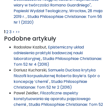
wiary w twórczości Romano Guardiniego",
Papieski Wydział Teologiczny, Wrocław, 28 maja
2019 r.
,
Studia Philosophiae Christianae: Tom 56
Nr 1 (2020)
1
2
3
>
>>
Podobne artykuły
Radosław Kazibut,
Epistemiczny układ
odniesienia praktyki badawczej nauki
laboratoryjnej
,
Studia Philosophiae Christianae:
Tom 52 Nr 4 (2016)
Dariusz Kucharski,
Samuela Duclosa krytyka
filozofii korpuskularnej Roberta Boyle’a. Spór o
koncepcję ‘chemii'
,
Studia Philosophiae
Christianae: Tom 52 Nr 2 (2016)
Paweł Zeidler,
Filozoficzne aspekty
konstytuowania się aparatu pojęciowego
chemii
,
Studia Philosophiae Christianae: Tom 52