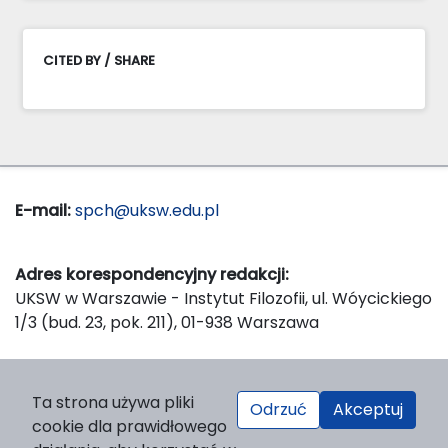
CITED BY / SHARE
E-mail:
spch@uksw.edu.pl
Adres korespondencyjny redakcji:
UKSW w Warszawie - Instytut Filozofii, ul. Wóycickiego
1/3 (bud. 23, pok. 211), 01-938 Warszawa
Wydawca:
Ta strona używa pliki
Odrzuć
Akceptuj
Wydawnictwo Naukowe UKSW, ul. Dewajtis 5, domek
cookie dla prawidłowego
nr 2, 01-815 Warszawa