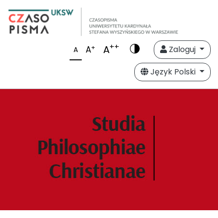
++
A
+
A
Zaloguj
A
Język Polski