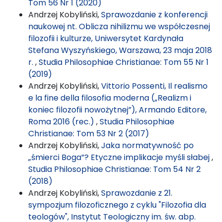
Tom 56 Nr 1 (2020)
Andrzej Kobyliński,
Sprawozdanie z konferencji
naukowej nt. Oblicza nihilizmu we współczesnej
filozofii i kulturze, Uniwersytet Kardynała
Stefana Wyszyńskiego, Warszawa, 23 maja 2018
r.
,
Studia Philosophiae Christianae: Tom 55 Nr 1
(2019)
Andrzej Kobyliński,
Vittorio Possenti, Il realismo
e la fine della filosofia moderna („Realizm i
koniec filozofii nowożytnej”), Armando Editore,
Roma 2016 (rec.)
,
Studia Philosophiae
Christianae: Tom 53 Nr 2 (2017)
Andrzej Kobyliński,
Jaka normatywność po
„śmierci Boga”? Etyczne implikacje myśli słabej
,
Studia Philosophiae Christianae: Tom 54 Nr 2
(2018)
Andrzej Kobyliński,
Sprawozdanie z 21.
sympozjum filozoficznego z cyklu "Filozofia dla
teologów", Instytut Teologiczny im. św. abp.