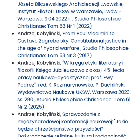
Józefa Bilczewskiego Archidiecezji Lwowskiej –
Instytut Filozofii UKSW w Warszawie, Lwów –
Warszawa, 9.04.2022 r.
,
Studia Philosophiae
Christianae: Tom 58 Nr 1 (2022)
Andrzej Kobyliński,
From Paul Vladimiri to
Gustavo Zagrebelsky. Constitutional justice in
the age of hybrid warfare
,
Studia Philosophiae
Christianae: Tom 53 Nr 3 (2017)
Andrzej Kobyliński,
"W kręgu etyki, literatury i
filozofii. Księga Jubileuszowa z okazji 45-lecia
pracy naukowo-dydaktycznej prof. Ewy
Podrez", red. K. Rozmarynowska, P. Duchliński,
Wydawnictwo Naukowe UKSW, Warszawa 2023,
ss. 280
,
Studia Philosophiae Christianae: Tom 61
Nr 2 (2025)
Andrzej Kobyliński,
Sprawozdanie z
międzynarodowej konferencji naukowej: "Jakie
będzie chrześcijaństwo przyszłości?
Doświadczenie religijne, kultura i racjonalność