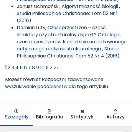
Janusz Uchmański,
Algorytmiczność biologii
,
Studia Philosophiae Christianae: Tom 52 Nr 1
(2016)
Damian Luty,
Czasoprzestrzeń – część
struktury czy strukturalny aspekt? Ontologia
czasoprzestrzeni w kontekście umiarkowanego
ontycznego realizmu strukturalnego
,
Studia
Philosophiae Christianae: Tom 52 Nr 4 (2016)
1
2
3
4
5
6
7
8
9
10
11
>
>>
Możesz również
Rozpocznij zaawansowane
wyszukiwanie podobieństw
dla tego artykułu.
Szczegóły
Bibliografia
Statystyki
Autorzy