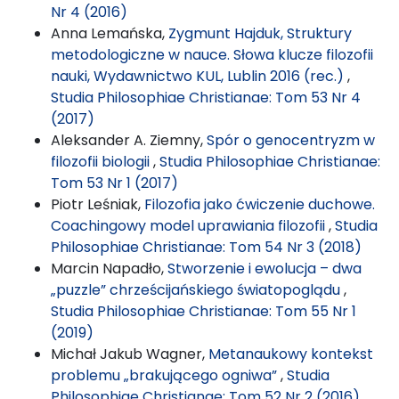
Nr 4 (2016)
Anna Lemańska,
Zygmunt Hajduk, Struktury
metodologiczne w nauce. Słowa klucze filozofii
nauki, Wydawnictwo KUL, Lublin 2016 (rec.)
,
Studia Philosophiae Christianae: Tom 53 Nr 4
(2017)
Aleksander A. Ziemny,
Spór o genocentryzm w
filozofii biologii
,
Studia Philosophiae Christianae:
Tom 53 Nr 1 (2017)
Piotr Leśniak,
Filozofia jako ćwiczenie duchowe.
Coachingowy model uprawiania filozofii
,
Studia
Philosophiae Christianae: Tom 54 Nr 3 (2018)
Marcin Napadło,
Stworzenie i ewolucja – dwa
„puzzle” chrześcijańskiego światopoglądu
,
Studia Philosophiae Christianae: Tom 55 Nr 1
(2019)
Michał Jakub Wagner,
Metanaukowy kontekst
problemu „brakującego ogniwa”
,
Studia
Philosophiae Christianae: Tom 52 Nr 2 (2016)