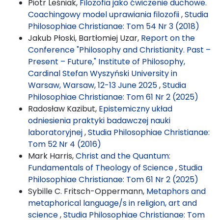
Piotr Leśniak,
Filozofia jako ćwiczenie duchowe.
Coachingowy model uprawiania filozofii
,
Studia
Philosophiae Christianae: Tom 54 Nr 3 (2018)
Jakub Płoski, Bartłomiej Uzar,
Report on the
Conference "Philosophy and Christianity. Past –
Present – Future," Institute of Philosophy,
Cardinal Stefan Wyszyński University in
Warsaw, Warsaw, 12-13 June 2025
,
Studia
Philosophiae Christianae: Tom 61 Nr 2 (2025)
Radosław Kazibut,
Epistemiczny układ
odniesienia praktyki badawczej nauki
laboratoryjnej
,
Studia Philosophiae Christianae:
Tom 52 Nr 4 (2016)
Mark Harris,
Christ and the Quantum:
Fundamentals of Theology of Science
,
Studia
Philosophiae Christianae: Tom 61 Nr 2 (2025)
Sybille C. Fritsch-Oppermann,
Metaphors and
metaphorical language/s in religion, art and
science
,
Studia Philosophiae Christianae: Tom