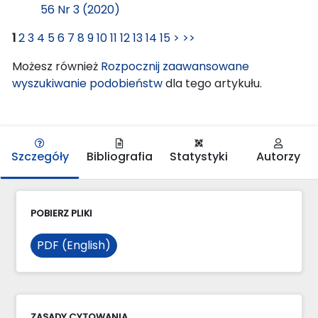
56 Nr 3 (2020)
1
2
3
4
5
6
7
8
9
10
11
12
13
14
15
>
>>
Możesz również
Rozpocznij zaawansowane
wyszukiwanie podobieństw
dla tego artykułu.
Szczegóły
Bibliografia
Statystyki
Autorzy
POBIERZ PLIKI
PDF (English)
ZASADY CYTOWANIA