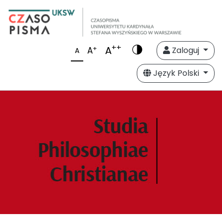
++
A
+
A
Zaloguj
A
Język Polski