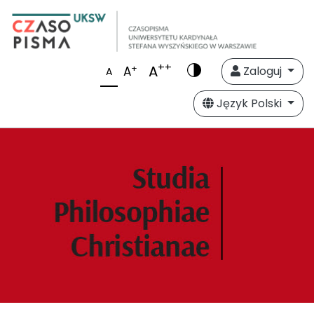
++
A
+
A
Zaloguj
A
Język Polski