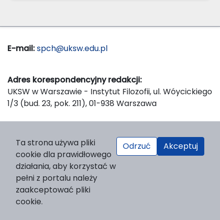
E-mail:
spch@uksw.edu.pl
Adres korespondencyjny redakcji:
UKSW w Warszawie - Instytut Filozofii, ul. Wóycickiego
1/3 (bud. 23, pok. 211), 01-938 Warszawa
Wydawca:
Ta strona używa pliki
Odrzuć
Akceptuj
Wydawnictwo Naukowe UKSW, ul. Dewajtis 5, domek
cookie dla prawidłowego
nr 2, 01-815 Warszawa
działania, aby korzystać w
Strona WWW Wydawnictwa
pełni z portalu należy
e-mail:
wydawnictwo@uksw.edu.pl
zaakceptować pliki
cookie.