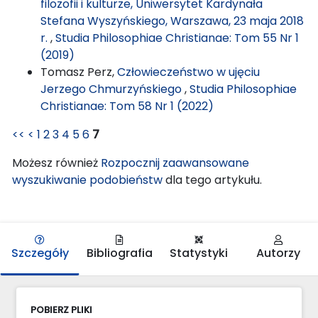
filozofii i kulturze, Uniwersytet Kardynała
Stefana Wyszyńskiego, Warszawa, 23 maja 2018
r.
,
Studia Philosophiae Christianae: Tom 55 Nr 1
(2019)
Tomasz Perz,
Człowieczeństwo w ujęciu
Jerzego Chmurzyńskiego
,
Studia Philosophiae
Christianae: Tom 58 Nr 1 (2022)
<<
<
1
2
3
4
5
6
7
Możesz również
Rozpocznij zaawansowane
wyszukiwanie podobieństw
dla tego artykułu.
Szczegóły
Bibliografia
Statystyki
Autorzy
POBIERZ PLIKI