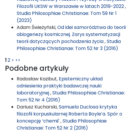
Filozofii UKSW w Warszawie w latach 2019-2022
,
Studia Philosophiae Christianae: Tom 59 Nr 1
(2023)
Adam Świeżyński,
Od idei samorództwa do teorii
abiogenezy kosmicznej. Zarys systematyzacji
teorii dotyczących pochodzenia życia
,
Studia
Philosophiae Christianae: Tom 52 Nr 3 (2016)
1
2
>
>>
Podobne artykuły
Radosław Kazibut,
Epistemiczny układ
odniesienia praktyki badawczej nauki
laboratoryjnej
,
Studia Philosophiae Christianae:
Tom 52 Nr 4 (2016)
Dariusz Kucharski,
Samuela Duclosa krytyka
filozofii korpuskularnej Roberta Boyle’a. Spór o
koncepcję ‘chemii'
,
Studia Philosophiae
Christianae: Tom 52 Nr 2 (2016)