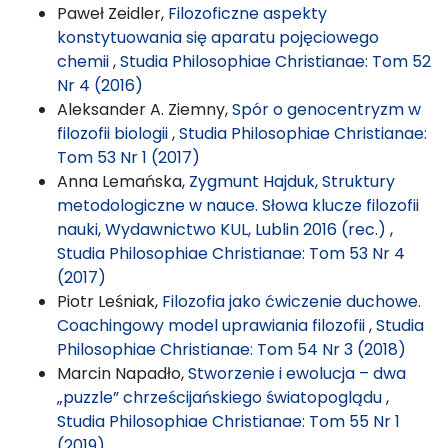
Paweł Zeidler,
Filozoficzne aspekty
konstytuowania się aparatu pojęciowego
chemii
,
Studia Philosophiae Christianae: Tom 52
Nr 4 (2016)
Aleksander A. Ziemny,
Spór o genocentryzm w
filozofii biologii
,
Studia Philosophiae Christianae:
Tom 53 Nr 1 (2017)
Anna Lemańska,
Zygmunt Hajduk, Struktury
metodologiczne w nauce. Słowa klucze filozofii
nauki, Wydawnictwo KUL, Lublin 2016 (rec.)
,
Studia Philosophiae Christianae: Tom 53 Nr 4
(2017)
Piotr Leśniak,
Filozofia jako ćwiczenie duchowe.
Coachingowy model uprawiania filozofii
,
Studia
Philosophiae Christianae: Tom 54 Nr 3 (2018)
Marcin Napadło,
Stworzenie i ewolucja – dwa
„puzzle” chrześcijańskiego światopoglądu
,
Studia Philosophiae Christianae: Tom 55 Nr 1
(2019)