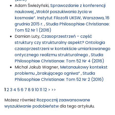
Adam Świeżyński,
Sprawozdanie z konferencji
naukowej „Wokół poszukiwania życia w
kosmosie”. Instytut Filozofii UKSW, Warszawa, 16
grudnia 2015 r.
,
Studia Philosophiae Christianae:
Tom 52 Nr 1 (2016)
Damian Luty,
Czasoprzestrzeń – część
struktury czy strukturalny aspekt? Ontologia
czasoprzestrzeni w kontekście umiarkowanego
ontycznego realizmu strukturalnego
,
Studia
Philosophiae Christianae: Tom 52 Nr 4 (2016)
Michał Jakub Wagner,
Metanaukowy kontekst
problemu „brakującego ogniwa”
,
Studia
Philosophiae Christianae: Tom 52 Nr 2 (2016)
1
2
3
4
5
6
7
8
9
10
11
12
>
>>
Możesz również
Rozpocznij zaawansowane
wyszukiwanie podobieństw
dla tego artykułu.