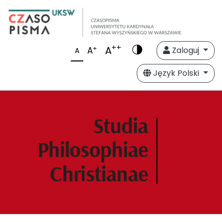
++
A
+
A
Zaloguj
A
Język Polski