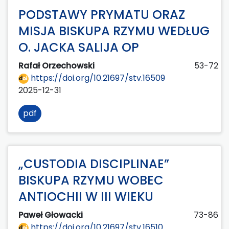
PODSTAWY PRYMATU ORAZ
MISJA BISKUPA RZYMU WEDŁUG
O. JACKA SALIJA OP
Rafał Orzechowski
53-72
https://doi.org/10.21697/stv.16509
2025-12-31
pdf
„CUSTODIA DISCIPLINAE”
BISKUPA RZYMU WOBEC
ANTIOCHII W III WIEKU
Paweł Głowacki
73-86
https://doi.org/10.21697/stv.16510