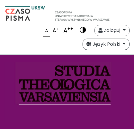
++
A
+
A
Zaloguj
A
Język Polski