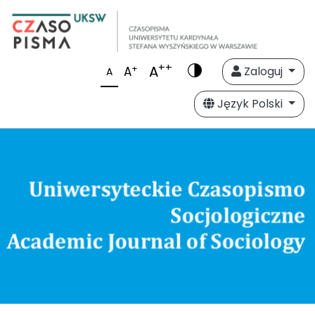
++
A
+
A
Zaloguj
A
Język Polski