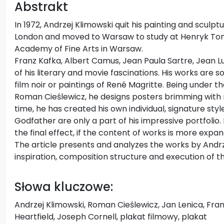
Abstrakt
In 1972, Andrzej Klimowski quit his painting and sculptu
London and moved to Warsaw to study at Henryk Toma
Academy of Fine Arts in Warsaw.
Franz Kafka, Albert Camus, Jean Paula Sartre, Jean 
of his literary and movie fascinations. His works are s
film noir or paintings of René Magritte. Being under th
Roman Cieślewicz, he designs posters brimming with r
time, he has created his own individual, signature sty
Godfather are only a part of his impressive portfolio. 
the final effect, if the content of works is more expa
The article presents and analyzes the works by Andrze
inspiration, composition structure and execution of t
Słowa kluczowe:
Andrzej Klimowski, Roman Cieślewicz, Jan Lenica, Fra
Heartfield, Joseph Cornell, plakat filmowy, plakat