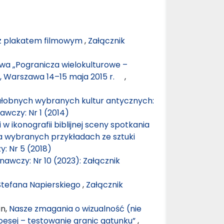
z plakatem filmowym
,
Załącznik
wa „Pogranicza wielokulturowe –
”, Warszawa 14–15 maja 2015 r.
,
łobnych wybranych kultur antycznych:
awczy: Nr 1 (2014)
 ikonografii biblijnej sceny spotkania
a wybranych przykładach ze sztuki
: Nr 5 (2018)
nawczy: Nr 10 (2023): Załącznik
 Stefana Napierskiego
,
Załącznik
in,
Nasze zmagania o wizualność (nie
toesej – testowanie granic gatunku”
,