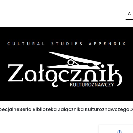
A
pecjalne
Seria Biblioteka Załącznika Kulturoznawczego
D