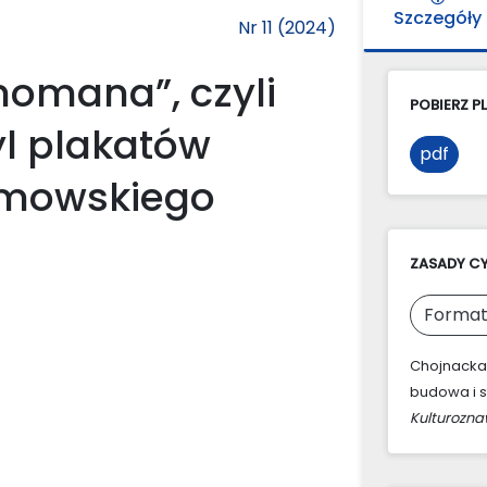
Szczegóły
Nr 11 (2024)
nomana”, czyli
POBIERZ PL
yl plakatów
pdf
imowskiego
ZASADY C
Format
Chojnacka,
budowa i s
Kulturozn