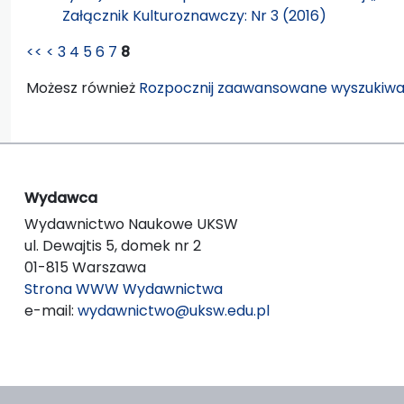
Załącznik Kulturoznawczy: Nr 3 (2016)
<<
<
3
4
5
6
7
8
Możesz również
Rozpocznij zaawansowane wyszukiwa
Wydawca
Wydawnictwo Naukowe UKSW
ul. Dewajtis 5, domek nr 2
01-815 Warszawa
Strona WWW Wydawnictwa
e-mail:
wydawnictwo@uksw.edu.pl