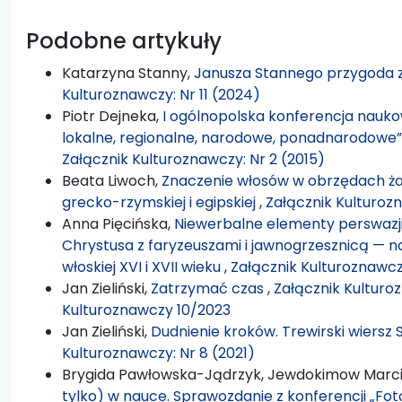
Podobne artykuły
Katarzyna Stanny,
Janusza Stannego przygoda 
Kulturoznawczy: Nr 11 (2024)
Piotr Dejneka,
I ogólnopolska konferencja nauko
lokalne, regionalne, narodowe, ponadnarodowe
Załącznik Kulturoznawczy: Nr 2 (2015)
Beata Liwoch,
Znaczenie włosów w obrzędach ża
grecko-rzymskiej i egipskiej
,
Załącznik Kulturozn
Anna Pięcińska,
Niewerbalne elementy perswazji w
Chrystusa z faryzeuszami i jawnogrzesznicą — n
włoskiej XVI i XVII wieku
,
Załącznik Kulturoznawczy
Jan Zieliński,
Zatrzymać czas
,
Załącznik Kulturoz
Kulturoznawczy 10/2023
Jan Zieliński,
Dudnienie kroków. Trewirski wiersz
Kulturoznawczy: Nr 8 (2021)
Brygida Pawłowska-Jądrzyk, Jewdokimow Marc
tylko) w nauce. Sprawozdanie z konferencji „Fo