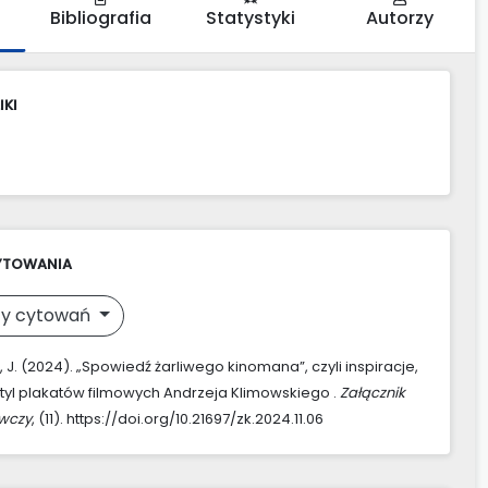
Bibliografia
Statystyki
Autorzy
IKI
YTOWANIA
y cytowań
 J. (2024). „Spowiedź żarliwego kinomana”, czyli inspiracje,
tyl plakatów filmowych Andrzeja Klimowskiego .
Załącznik
awczy
, (11). https://doi.org/10.21697/zk.2024.11.06