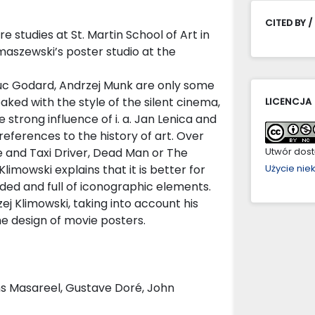
CITED BY /
re studies at St. Martin School of Art in
szewski’s poster studio at the
Luc Godard, Andrzej Munk are only some
oaked with the style of the silent cinema,
LICENCJA
e strong influence of i. a. Jan Lenica and
eferences to the history of art. Over
le and Taxi Driver, Dead Man or The
Utwór dostę
Klimowski explains that it is better for
Użycie ni
nded and full of iconographic elements.
j Klimowski, taking into account his
he design of movie posters.
ns Masareel, Gustave Doré, John