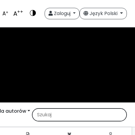
++
A
+
A
Zaloguj
Język Polski
la autorów