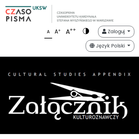
++
A
+
A
Zaloguj
A
Język Polski