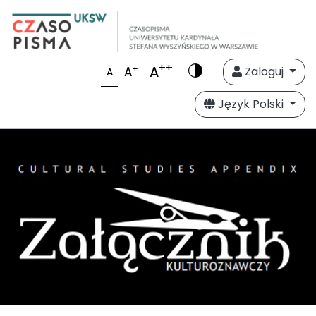
++
A
+
A
Zaloguj
A
Język Polski