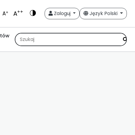
++
A
+
A
Zaloguj
Język Polski
stów