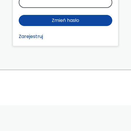
Zmień hasło
Zarejestruj