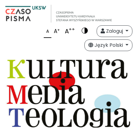
++
A
+
A
Zaloguj
A
Język Polski