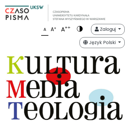
++
A
+
A
Zaloguj
A
Język Polski