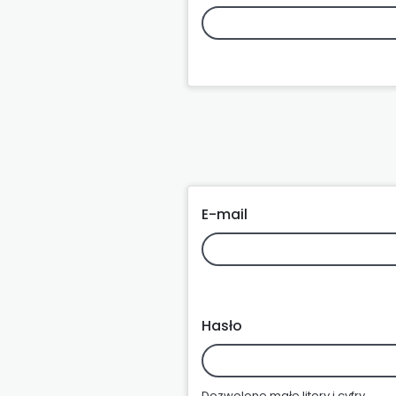
E-mail
Hasło
Dozwolone małe litery i cyfry