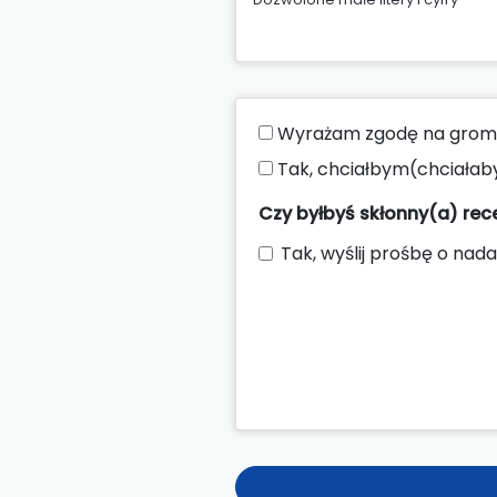
Wyrażam zgodę na groma
Tak, chciałbym(chciałab
Czy byłbyś skłonny(a) re
Tak, wyślij prośbę o nada