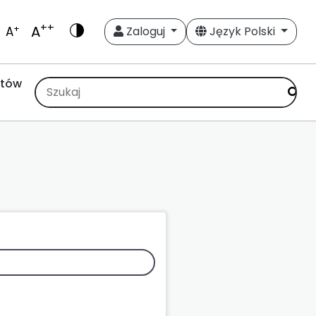
++
A
+
A
Zaloguj
Język Polski
stów