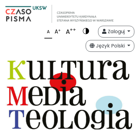
++
A
+
A
Zaloguj
A
Język Polski