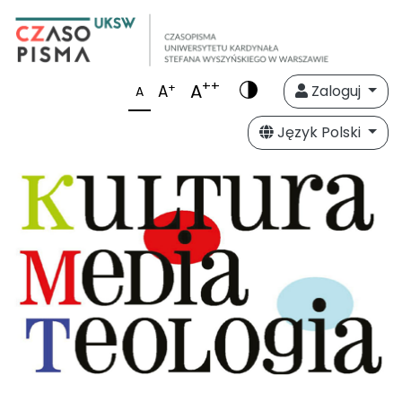
++
A
+
A
Zaloguj
A
Język Polski