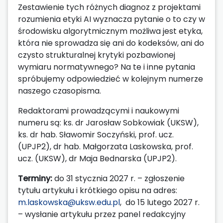
Zestawienie tych różnych diagnoz z projektami
rozumienia etyki AI wyznacza pytanie o to czy w
środowisku algorytmicznym możliwa jest etyka,
która nie sprowadza się ani do kodeksów, ani do
czysto strukturalnej krytyki pozbawionej
wymiaru normatywnego? Na te i inne pytania
spróbujemy odpowiedzieć w kolejnym numerze
naszego czasopisma.
Redaktorami prowadzącymi i naukowymi
numeru są: ks. dr Jarosław Sobkowiak (UKSW),
ks. dr hab. Sławomir Soczyński, prof. ucz.
(UPJP2), dr hab. Małgorzata Laskowska, prof.
ucz. (UKSW), dr Maja Bednarska (UPJP2).
Terminy:
do 31 stycznia 2027 r. – zgłoszenie
tytułu artykułu i krótkiego opisu na adres:
m.laskowska@uksw.edu.pl
, do 15 lutego 2027 r.
– wysłanie artykułu przez panel redakcyjny